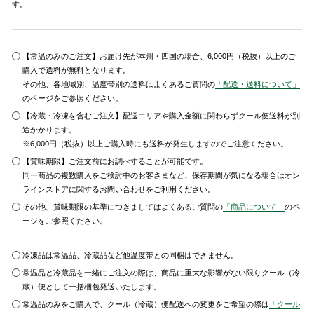
す。
【常温のみのご注文】お届け先が本州・四国の場合、6,000円（税抜）以上のご
購入で送料が無料となります。
その他、各地域別、温度帯別の送料はよくあるご質問の
「配送・送料について」
のページをご参照ください。
【冷蔵・冷凍を含むご注文】配送エリアや購入金額に関わらずクール便送料が別
途かかります。
※6,000円（税抜）以上ご購入時にも送料が発生しますのでご注意ください。
【賞味期限】ご注文前にお調べすることが可能です。
同一商品の複数購入をご検討中のお客さまなど、保存期間が気になる場合はオン
ラインストアに関するお問い合わせをご利用ください。
その他、賞味期限の基準につきましてはよくあるご質問の
「商品について」
のペ
ージをご参照ください。
冷凍品は常温品、冷蔵品など他温度帯との同梱はできません。
常温品と冷蔵品を一緒にご注文の際は、商品に重大な影響がない限りクール（冷
蔵）便として一括梱包発送いたします。
常温品のみをご購入で、クール（冷蔵）便配送への変更をご希望の際は
「クール