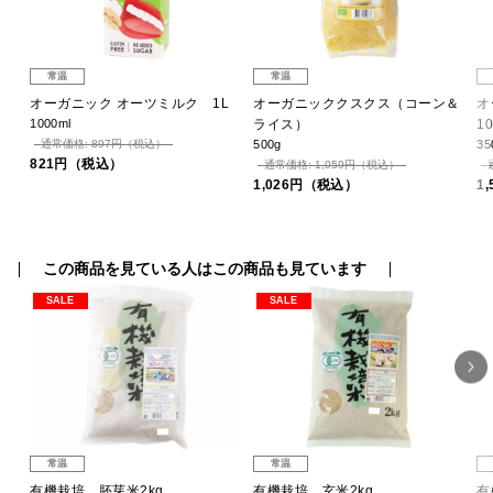
常温
常温
お
オーガニック オーツミルク 1L
オーガニッククスクス（コーン＆
オ
1000ml
ライス）
1
通常価格: 897円（税込）
500g
35
821円（税込）
通常価格: 1,059円（税込）
1,026円（税込）
1
この商品を見ている人はこの商品も見ています
SALE
SALE
常温
常温
グ
有機栽培 胚芽米2kg
有機栽培 玄米2kg
有