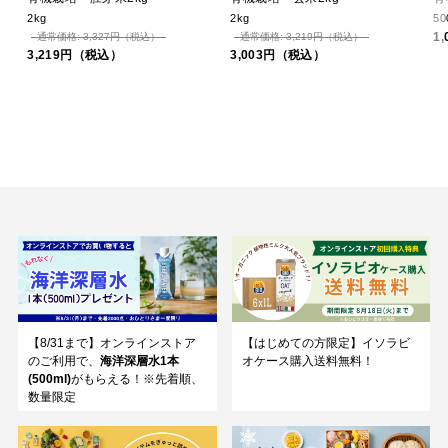
2kg
2kg
50
1
通常価格: 3,327円（税込）
通常価格: 3,219円（税込）
3,219円（税込）
3,003円（税込）
【8/31まで】オンラインストア
【はじめての方限定】イソラビ
のご利用で、
海洋深層水1本
オケース購入送料無料！
(500ml)
がもらえる！※先着順、
数量限定