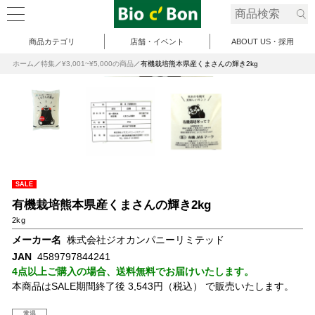
商品カテゴリ
店舗・イベント
ABOUT US・採用
ホーム
特集
¥3,001~¥5,000の商品
有機栽培熊本県産くまさんの輝き2kg
SALE
有機栽培熊本県産くまさんの輝き2kg
2kg
メーカー名
株式会社ジオカンパニーリミテッド
JAN
4589797844241
4点以上ご購入の場合、送料無料でお届けいたします。
本商品はSALE期間終了後 3,543円（税込） で販売いたします。
常温