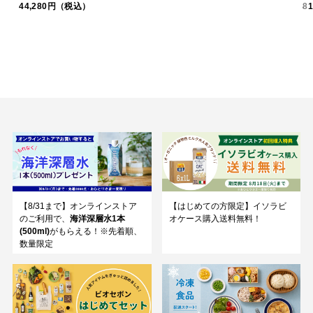
44,280円（税込）
8
【8/31まで】オンラインストア
【はじめての方限定】イソラビ
のご利用で、
海洋深層水1本
オケース購入送料無料！
(500ml)
がもらえる！※先着順、
数量限定