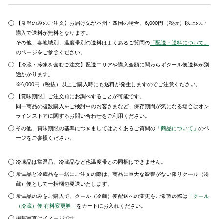
【常温のみのご注文】お届け先が本州・四国の場合、6,000円（税抜）以上のご
購入で送料が無料となります。
その他、各地域別、温度帯別の送料はよくあるご質問の
「配送・送料について」
のページをご参照ください。
【冷蔵・冷凍を含むご注文】配送エリアや購入金額に関わらずクール便送料が別
途かかります。
※6,000円（税抜）以上ご購入時にも送料が発生しますのでご注意ください。
【賞味期限】ご注文前にお調べすることが可能です。
同一商品の複数購入をご検討中のお客さまなど、保存期間が気になる場合はオン
ラインストアに関するお問い合わせをご利用ください。
その他、賞味期限の基準につきましてはよくあるご質問の
「商品について」
のペ
ージをご参照ください。
冷凍品は常温品、冷蔵品など他温度帯との同梱はできません。
常温品と冷蔵品を一緒にご注文の際は、商品に重大な影響がない限りクール（冷
蔵）便として一括梱包発送いたします。
常温品のみをご購入で、クール（冷蔵）便配送への変更をご希望の際は
「クール
（冷蔵）便 有料変更券」
をカートにお入れください。
掲載写真はイメージです。