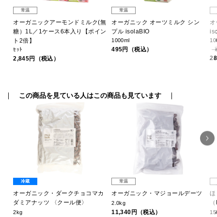
常温
常温
オーガニックアーモンドミルク(無
オーガニック オーツミルク シン
オ
糖）1L／1ケース6本入り【ポイン
プル isolaBIO
is
ト2倍】
1000ml
10
495円（税込）
ｾｯﾄ
2
2,845円（税込）
この商品を見ている人はこの商品も見ています
冷蔵
常温
オーガニック・ダークチョコマカ
オーガニック・マジョールデーツ
ほ
ダミアナッツ 〈クール便〉
（
2.0kg
11,340円（税込）
2kg
15