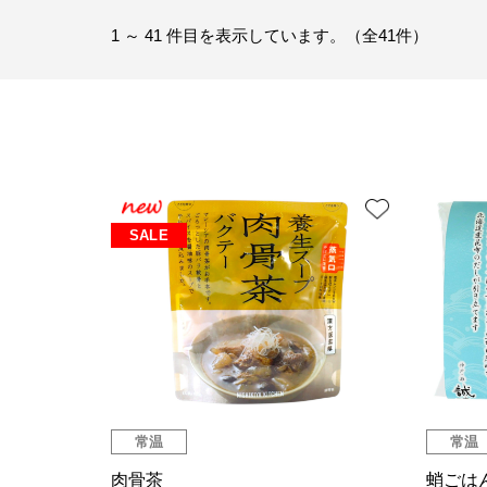
1 ～ 41 件目を表示しています。（全41件）
SALE
常温
常温
肉骨茶
蛸ごは