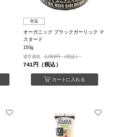
常温
オーガニック ブラックガーリック マ
スタード
150g
1,059円 （税込）
通常価格
741円（税込）
カートに入れる