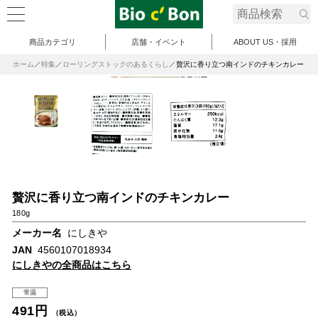
商品カテゴリ
店舗・イベント
ABOUT US・採用
ホーム
特集
ローリングストックのあるくらし
贅沢に香り立つ南インドのチキンカレー
贅沢に香り立つ南インドのチキンカレー
180g
メーカー名
にしきや
JAN
4560107018934
にしきやの全商品はこちら
常温
491円
（税込）