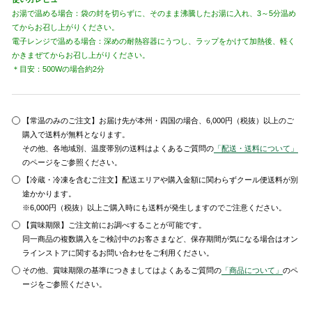
お湯で温める場合：袋の封を切らずに、そのまま沸騰したお湯に入れ、3～5分温め
てからお召し上がりください。
電子レンジで温める場合：深めの耐熱容器にうつし、ラップをかけて加熱後、軽く
かきまぜてからお召し上がりください。
＊目安：500Wの場合約2分
【常温のみのご注文】お届け先が本州・四国の場合、6,000円（税抜）以上のご
購入で送料が無料となります。
その他、各地域別、温度帯別の送料はよくあるご質問の
「配送・送料について」
のページをご参照ください。
【冷蔵・冷凍を含むご注文】配送エリアや購入金額に関わらずクール便送料が別
途かかります。
※6,000円（税抜）以上ご購入時にも送料が発生しますのでご注意ください。
【賞味期限】ご注文前にお調べすることが可能です。
同一商品の複数購入をご検討中のお客さまなど、保存期間が気になる場合はオン
ラインストアに関するお問い合わせをご利用ください。
その他、賞味期限の基準につきましてはよくあるご質問の
「商品について」
のペ
ージをご参照ください。