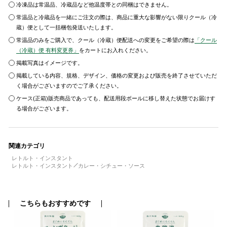
冷凍品は常温品、冷蔵品など他温度帯との同梱はできません。
常温品と冷蔵品を一緒にご注文の際は、商品に重大な影響がない限りクール（冷
蔵）便として一括梱包発送いたします。
常温品のみをご購入で、クール（冷蔵）便配送への変更をご希望の際は
「クール
（冷蔵）便 有料変更券」
をカートにお入れください。
掲載写真はイメージです。
掲載している内容、規格、デザイン、価格の変更および販売を終了させていただ
く場合がございますのでご了承ください。
ケース(正箱)販売商品であっても、配送用段ボールに移し替えた状態でお届けす
る場合がございます。
関連カテゴリ
レトルト・インスタント
レトルト・インスタント
カレー・シチュー・ソース
こちらもおすすめです