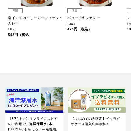
常温
常温
ン
南インドのクリーミーフィッシュ
バターチキンカレー
レ
カレー
180g
18
474円（税込）
4
180g
592円（税込）
【8/31まで】オンラインストア
【はじめての方限定】イソラビ
のご利用で、
海洋深層水1本
オケース購入送料無料！
(500ml)
がもらえる！※先着順、