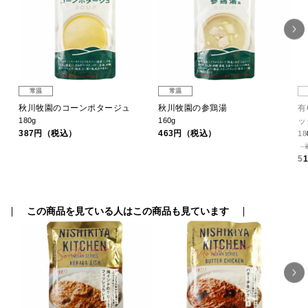
常温
常温
レト
秋川牧園のコーンポタージュ
秋川牧園の参鶏湯
有
180g
160g
ッ
387円（税込）
463円（税込）
18
5
この商品を見ている人はこの商品も見ています