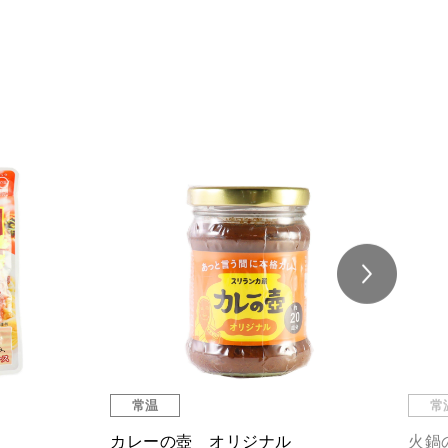
常温
常
カレーの壺 オリジナル
火鍋