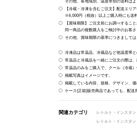
その他、各地域別、温度帯別の送料はよ
【冷蔵・冷凍を含むご注文】配送エリア
※6,000円（税抜）以上ご購入時にも
【賞味期限】ご注文前にお調べすること
同一商品の複数購入をご検討中のお客さ
その他、賞味期限の基準につきましては
冷凍品は常温品、冷蔵品など他温度帯と
常温品と冷蔵品を一緒にご注文の際は、
常温品のみをご購入で、クール（冷蔵）
掲載写真はイメージです。
掲載している内容、規格、デザイン、価
ケース(正箱)販売商品であっても、配
関連カテゴリ
レトルト・インスタン
レトルト・インスタン