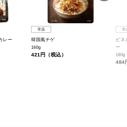
常温
常
カレー
韓国風チゲ
ビネ
ー
160g
421円（税込）
180g
48