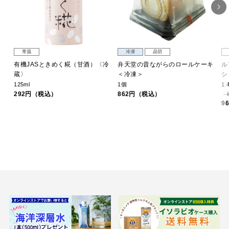
常温
冷凍
品切
有機JASときめく糀（甘酒）〈冷
弁天堂の昔ながらのロールケーキ
ル
蔵〉
＜冷凍＞
シ
125ml
1個
1.
292円（税込）
862円（税込）
9