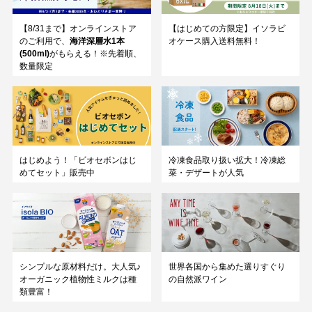
【8/31まで】オンラインストア
【はじめての方限定】イソラビ
のご利用で、
海洋深層水1本
オケース購入送料無料！
(500ml)
がもらえる！※先着順、
数量限定
はじめよう！「ビオセボンはじ
冷凍食品取り扱い拡大！冷凍総
めてセット」販売中
菜・デザートが人気
シンプルな原材料だけ。大人気♪
世界各国から集めた選りすぐり
オーガニック植物性ミルクは種
の自然派ワイン
類豊富！