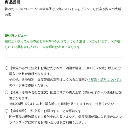
商品説明
旨みたっぷりのスープに赤唐辛子と八角のスパイスをブレンドした辛さ際立つ火鍋
の素
使い方レビュー
鍋によく振ってから本品と水400mlを入れてよくかき混ぜ、火にかけます。火の通
りにくい具材から入れて、火が通れば出来上がりです。
【常温のみのご注文】お届け先が本州・四国の場合、6,000円（税抜）以上のご
購入で送料が無料となります。
その他、各地域別、温度帯別の送料はよくあるご質問の
「配送・送料について」
のページをご参照ください。
【冷蔵・冷凍を含むご注文】配送エリアや購入金額に関わらずクール便送料が別
途かかります。
※6,000円（税抜）以上ご購入時にも送料が発生しますのでご注意ください。
【賞味期限】ご注文前にお調べすることが可能です。
同一商品の複数購入をご検討中のお客さまなど、保存期間が気になる場合はオン
ラインストアに関するお問い合わせをご利用ください。