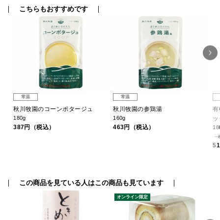
こちらもおすすめです
常温
常温
レト
秋川牧園のコーンポタージュ
秋川牧園の参鶏湯
有
180g
160g
ッ
387円（税込）
463円（税込）
18
5
この商品を見ている人はこの商品も見ています
オンライン限定