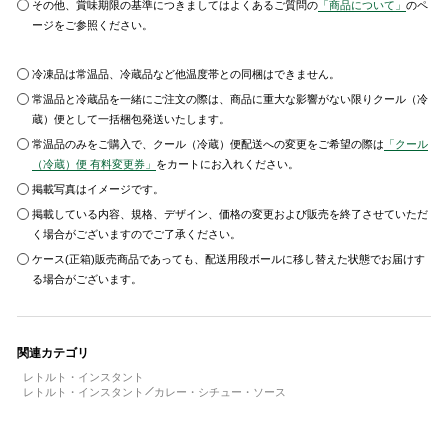
その他、賞味期限の基準につきましてはよくあるご質問の
「商品について」
のペ
ージをご参照ください。
冷凍品は常温品、冷蔵品など他温度帯との同梱はできません。
常温品と冷蔵品を一緒にご注文の際は、商品に重大な影響がない限りクール（冷
蔵）便として一括梱包発送いたします。
常温品のみをご購入で、クール（冷蔵）便配送への変更をご希望の際は
「クール
（冷蔵）便 有料変更券」
をカートにお入れください。
掲載写真はイメージです。
掲載している内容、規格、デザイン、価格の変更および販売を終了させていただ
く場合がございますのでご了承ください。
ケース(正箱)販売商品であっても、配送用段ボールに移し替えた状態でお届けす
る場合がございます。
関連カテゴリ
レトルト・インスタント
レトルト・インスタント
カレー・シチュー・ソース