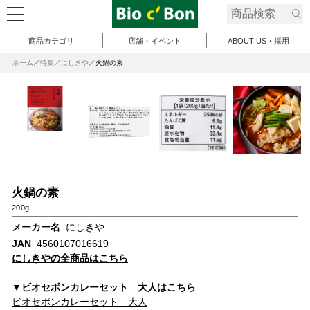
商品カテゴリ
店舗・イベント
ABOUT US・採用
ホーム
特集
にしきや
火鍋の素
火鍋の素
200g
メーカー名
にしきや
JAN
4560107016619
にしきやの全商品はこちら
▼ビオセボンカレーセット 大人はこちら
ビオセボンカレーセット 大人