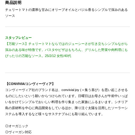
商品説明
チェリートマトの濃厚な甘みにオリーブオイルとバジル香るシンプルで深みのある
ソース
スタッフレビュー
【万能ソース】チェリートマトならではのジューシーさが引き立ちシンプルながら
深みのある味が特徴です。パスタやピザはもちろん、グリルした野菜や肉料理にも
ぴったりの万能なソース。25/2/12 女性/40代
【CONVIVIA/コンヴィーヴィア】
コンヴィーヴィア社のブランド名は、convivial joy (＝集う喜び）を思い起こさせる
ものにしたいという願いからつけられています。日曜日はお母さんが午前中いっぱ
いをかけてシンプルでおいしい料理を作り集まった家族にふるまいます。シチリア
島の原材料を中心に商品開発をしているほか、降り注ぐ太陽を活用したソーラーシ
ステムを導入するなど様々なサステナブルにも取り組んでいます。
◎オーガニック
◎ヴィーガン対応