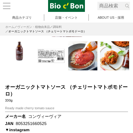
商品カテゴリ
店舗・イベント
ABOUT US・採用
ホーム
ヴィーガン・植物由来品
調味料
オーガニックトマトソース （チェリートマトポモドーロ）
オーガニックトマトソース （チェリートマトポモドー
ロ）
330g
Ready made cherry tomato sauce
メーカー名
コンヴィーヴィア
JAN
8053251660525
▼instagram