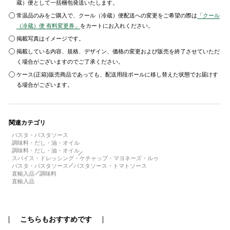
蔵）便として一括梱包発送いたします。
常温品のみをご購入で、クール（冷蔵）便配送への変更をご希望の際は
「クール
（冷蔵）便 有料変更券」
をカートにお入れください。
掲載写真はイメージです。
掲載している内容、規格、デザイン、価格の変更および販売を終了させていただ
く場合がございますのでご了承ください。
ケース(正箱)販売商品であっても、配送用段ボールに移し替えた状態でお届けす
る場合がございます。
関連カテゴリ
パスタ・パスタソース
調味料・だし・油・オイル
調味料・だし・油・オイル
スパイス・ドレッシング・ケチャップ・マヨネーズ・ルゥ
パスタ・パスタソース
パスタソース・トマトソース
直輸入品
調味料
直輸入品
こちらもおすすめです