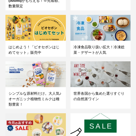
(500ml)
がもらえる！※先着順、
数量限定
はじめよう！「ビオセボンはじ
冷凍食品取り扱い拡大！冷凍総
めてセット」販売中
菜・デザートが人気
シンプルな原材料だけ。大人気♪
世界各国から集めた選りすぐり
オーガニック植物性ミルクは種
の自然派ワイン
類豊富！