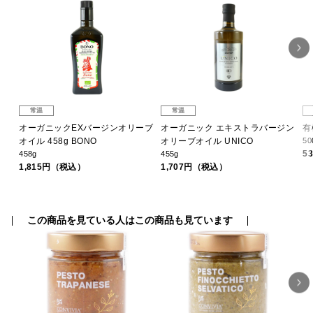
常温
常温
オーガニックEXバージンオリーブ
オーガニック エキストラバージン
有
オイル 458g BONO
オリーブオイル UNICO
50
5
458g
455g
1,815円（税込）
1,707円（税込）
この商品を見ている人はこの商品も見ています