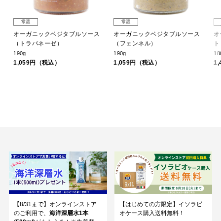
常温
常温
ッ
オーガニックベジタブルソース
オーガニックベジタブルソース
オ
（トラパネーゼ）
（フェンネル）
ト
190g
190g
18
1,059円（税込）
1,059円（税込）
1
【8/31まで】オンラインストア
【はじめての方限定】イソラビ
のご利用で、
海洋深層水1本
オケース購入送料無料！