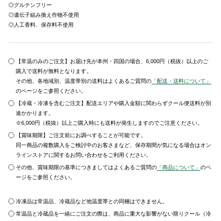
◎グルテンフリー
◎遺伝子組み換え作物不使用
◎人工香料、保存料不使用
【常温のみのご注文】お届け先が本州・四国の場合、6,000円（税抜）以上のご
購入で送料が無料となります。
その他、各地域別、温度帯別の送料はよくあるご質問の
「配送・送料について」
のページをご参照ください。
【冷蔵・冷凍を含むご注文】配送エリアや購入金額に関わらずクール便送料が別
途かかります。
※6,000円（税抜）以上ご購入時にも送料が発生しますのでご注意ください。
【賞味期限】ご注文前にお調べすることが可能です。
同一商品の複数購入をご検討中のお客さまなど、保存期間が気になる場合はオン
ラインストアに関するお問い合わせをご利用ください。
その他、賞味期限の基準につきましてはよくあるご質問の
「商品について」
のペ
ージをご参照ください。
冷凍品は常温品、冷蔵品など他温度帯との同梱はできません。
常温品と冷蔵品を一緒にご注文の際は、商品に重大な影響がない限りクール（冷