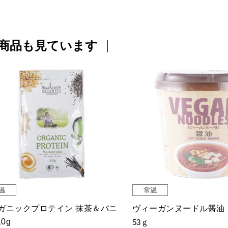
商品も見ています
温
常温
沖縄そば
冷しらーめん
ｇ
123ｇ