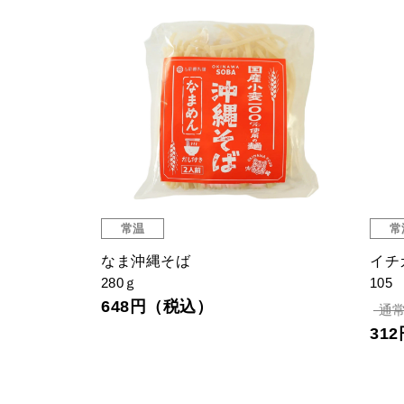
常温
常
長崎皿うどん
有機
134g
103g
59
通常価格: 357円（税込）
250円（税込）