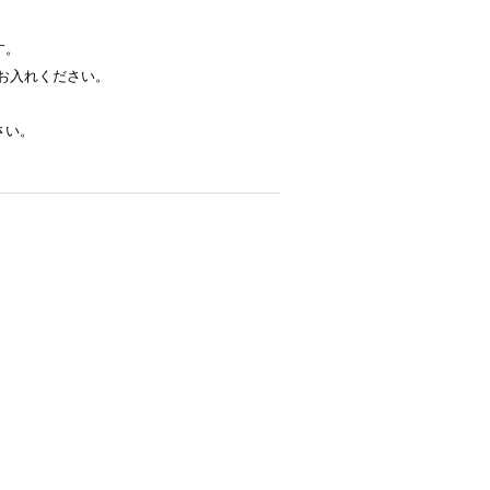
す。
お入れください。
さい。