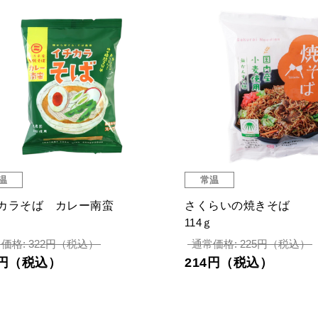
温
常温
品切
ヴィーガンカップ焼きそば
海鮮小魚ふりかけ
35g
4円（税込）
484円（税込）