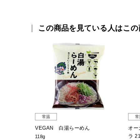
この商品を見ている人はこの
常温
常
辛めん
尾道カレーまぜ麺
なま
130g（めん90g）
280