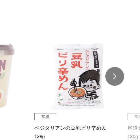
常温
常
尾道和山椒まぜ麺
尾道
130g
130g