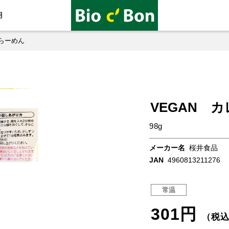
用
ーらーめん
VEGAN 
98g
メーカー名
桜井食品
JAN
4960813211276
常温
301円
（税