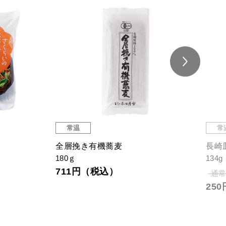
常温
常
有機 生蕎麦2人前つゆなし
尾道
200g
130g
754円（税込）
26