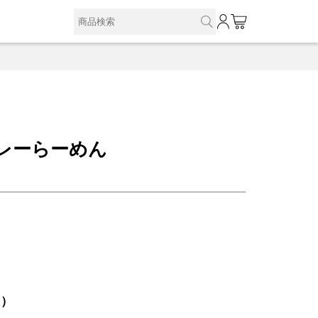
0
カレーらーめん
込）