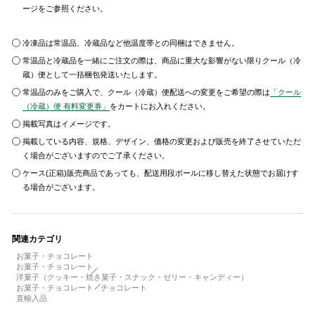
ージをご参照ください。
冷凍品は常温品、冷蔵品など他温度帯との同梱はできません。
常温品と冷蔵品を一緒にご注文の際は、商品に重大な影響がない限りクール（冷
蔵）便として一括梱包発送いたします。
常温品のみをご購入で、クール（冷蔵）便配送への変更をご希望の際は
「クール
（冷蔵）便 有料変更券」
をカートにお入れください。
掲載写真はイメージです。
掲載している内容、規格、デザイン、価格の変更および販売を終了させていただ
く場合がございますのでご了承ください。
ケース(正箱)販売商品であっても、配送用段ボールに移し替えた状態でお届けす
る場合がございます。
関連カテゴリ
お菓子・チョコレート
お菓子・チョコレート
洋菓子（クッキー・焼き菓子・スナック・ゼリー・キャンディー）
お菓子・チョコレート
チョコレート
直輸入品