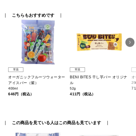
こちらもおすすめです
常温
常温
オーガニックフルーツウォーター
BENI BITES 干し芋バー オリジナ
オ
アイスバー（紫）
ル
25
7
400ml
52g
646円（税込）
411円（税込）
この商品を見ている人はこの商品も見ています