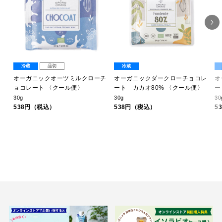
冷蔵
品切
冷蔵
ヒ
オーガニックオーツミルクローチ
オーガニックダークローチョコレ
オ
〈ク
ョコレート 〈クール便〉
ート カカオ80% 〈クール便〉
ー
30g
30g
30
538円（税込）
538円（税込）
5