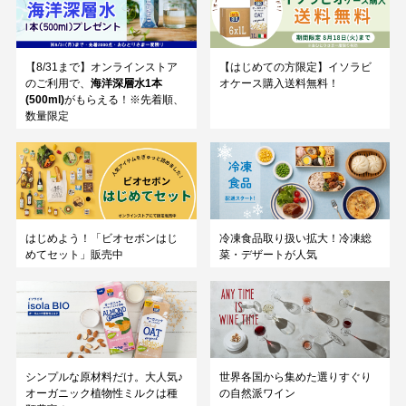
【8/31まで】オンラインストア
【はじめての方限定】イソラビ
のご利用で、
海洋深層水1本
オケース購入送料無料！
(500ml)
がもらえる！※先着順、
数量限定
はじめよう！「ビオセボンはじ
冷凍食品取り扱い拡大！冷凍総
めてセット」販売中
菜・デザートが人気
シンプルな原材料だけ。大人気♪
世界各国から集めた選りすぐり
オーガニック植物性ミルクは種
の自然派ワイン