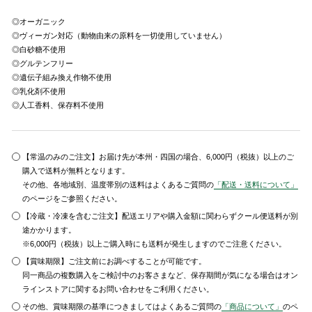
◎オーガニック
◎ヴィーガン対応（動物由来の原料を一切使用していません）
◎白砂糖不使用
◎グルテンフリー
◎遺伝子組み換え作物不使用
◎乳化剤不使用
◎人工香料、保存料不使用
【常温のみのご注文】お届け先が本州・四国の場合、6,000円（税抜）以上のご
購入で送料が無料となります。
その他、各地域別、温度帯別の送料はよくあるご質問の
「配送・送料について」
のページをご参照ください。
【冷蔵・冷凍を含むご注文】配送エリアや購入金額に関わらずクール便送料が別
途かかります。
※6,000円（税抜）以上ご購入時にも送料が発生しますのでご注意ください。
【賞味期限】ご注文前にお調べすることが可能です。
同一商品の複数購入をご検討中のお客さまなど、保存期間が気になる場合はオン
ラインストアに関するお問い合わせをご利用ください。
その他、賞味期限の基準につきましてはよくあるご質問の
「商品について」
のペ