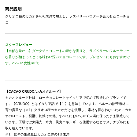
商品説明
クリオロ種のカカオを45℃未満で加工し、ラズベリーパウダーを合わせたローチョ
コ
スタッフレビュー
【自然な味わい】ダークチョコレートの豊かな香りと、ラズベリーのフルーティー
な香りが相まってとても味わい深いチョコレートです。プレゼントにもおすすめで
す。25/2/12 女性/40代
【CACAO CRUDO/カカオクルード】
カカオクルード社は、ローチョコレートをイタリアで初めて製造したブランドで
す。【CRUDO】とはイタリア語で【生】を意味しています。ペルーの熱帯雨林に
育つ貴重な（※1）クリオロ種のカカオだけを使用し、素材を損なわないためにカカ
オのロースト、発酵、乾燥その他、すべてにおいて45℃未満に保ったまま製造して
います。工場では太陽光、水力、風力エネルギーを使用するなどサステナブルにも
取り組んでいます。
※1：世界の生産量はカカオ全体の1％未満