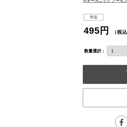
※オーガニック アーモン
常温
495円
（税
数量選択：