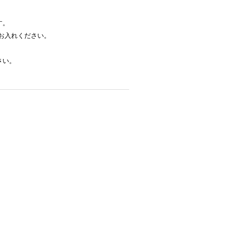
す。
お入れください。
さい。