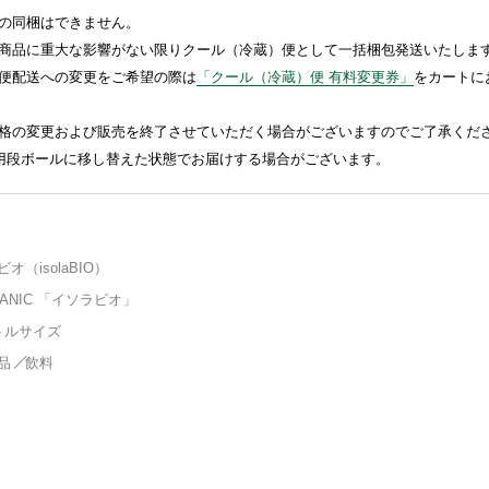
の同梱はできません。
商品に重大な影響がない限りクール（冷蔵）便として一括梱包発送いたしま
便配送への変更をご希望の際は
「クール（冷蔵）便 有料変更券」
をカートに
格の変更および販売を終了させていただく場合がございますのでご了承くだ
送用段ボールに移し替えた状態でお届けする場合がございます。
オ（isolaBIO）
RGANIC 「イソラビオ」
トルサイズ
品
飲料