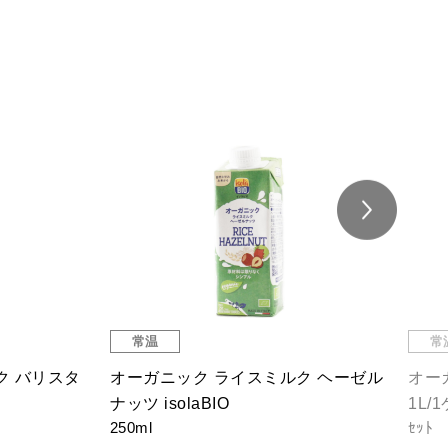
常温
常
ク バリスタ
オーガニック ライスミルク ヘーゼル
オー
ナッツ isolaBIO
1L
250ml
ｾｯﾄ