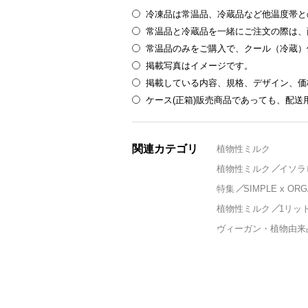
冷凍品は常温品、冷蔵品など他温度帯と
常温品と冷蔵品を一緒にご注文の際は、
常温品のみをご購入で、クール（冷蔵）
掲載写真はイメージです。
掲載している内容、規格、デザイン、価
ケース(正箱)販売商品であっても、配
関連カテゴリ
植物性ミルク
植物性ミルク
イソラビ
特集
SIMPLE x O
植物性ミルク
1リッ
ヴィーガン・植物由来