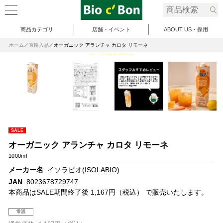
商品カテゴリ
店舗・イベント
ABOUT US・採用
ホーム
直輸入品
オーガニック アランチャ カロタ リモーネ
SALE
オーガニック アランチャ カロタ リモーネ
1000ml
メーカー名
イソラビオ(ISOLABIO)
JAN
8023678729747
本商品はSALE期間終了後 1,167円（税込） で販売いたします。
常温