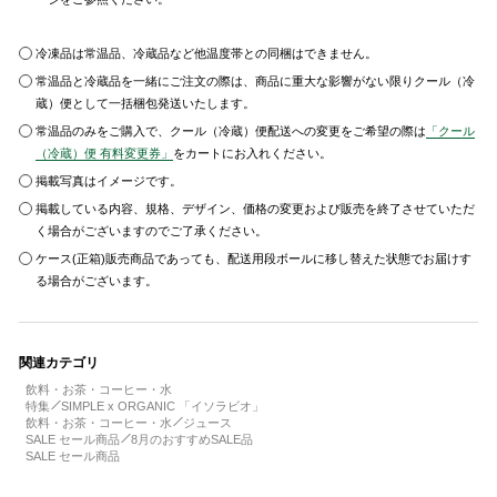
冷凍品は常温品、冷蔵品など他温度帯との同梱はできません。
常温品と冷蔵品を一緒にご注文の際は、商品に重大な影響がない限りクール（冷
蔵）便として一括梱包発送いたします。
常温品のみをご購入で、クール（冷蔵）便配送への変更をご希望の際は
「クール
（冷蔵）便 有料変更券」
をカートにお入れください。
掲載写真はイメージです。
掲載している内容、規格、デザイン、価格の変更および販売を終了させていただ
く場合がございますのでご了承ください。
ケース(正箱)販売商品であっても、配送用段ボールに移し替えた状態でお届けす
る場合がございます。
関連カテゴリ
飲料・お茶・コーヒー・水
特集
SIMPLE x ORGANIC 「イソラビオ」
飲料・お茶・コーヒー・水
ジュース
SALE セール商品
8月のおすすめSALE品
SALE セール商品