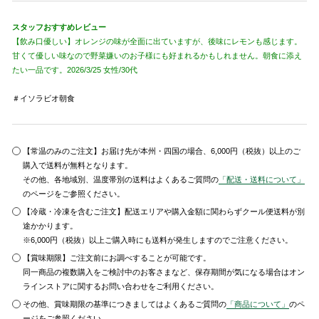
スタッフおすすめレビュー
【飲み口優しい】オレンジの味が全面に出ていますが、後味にレモンも感じます。
甘くて優しい味なので野菜嫌いのお子様にも好まれるかもしれません。朝食に添え
たい一品です。2026/3/25 女性/30代
＃イソラビオ朝食
【常温のみのご注文】お届け先が本州・四国の場合、6,000円（税抜）以上のご
購入で送料が無料となります。
その他、各地域別、温度帯別の送料はよくあるご質問の
「配送・送料について」
のページをご参照ください。
【冷蔵・冷凍を含むご注文】配送エリアや購入金額に関わらずクール便送料が別
途かかります。
※6,000円（税抜）以上ご購入時にも送料が発生しますのでご注意ください。
【賞味期限】ご注文前にお調べすることが可能です。
同一商品の複数購入をご検討中のお客さまなど、保存期間が気になる場合はオン
ラインストアに関するお問い合わせをご利用ください。
その他、賞味期限の基準につきましてはよくあるご質問の
「商品について」
のペ
ージをご参照ください。