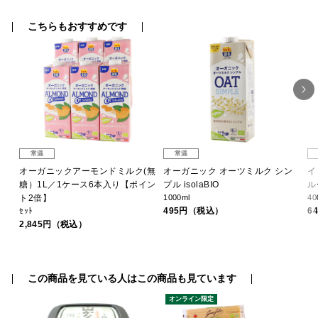
こちらもおすすめです
常温
常温
オーガニックアーモンドミルク(無
オーガニック オーツミルク シン
イ
糖）1L／1ケース6本入り【ポイン
プル isolaBIO
ル
ト2倍】
1000ml
40
495円（税込）
6
ｾｯﾄ
2,845円（税込）
この商品を見ている人はこの商品も見ています
オンライン限定