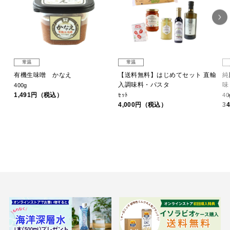
常温
常温
〉
有機生味噌 かなえ
【送料無料】はじめてセット 直輸
純
入調味料・パスタ
味
400g
1,491円（税込）
ｾｯﾄ
40
4,000円（税込）
3