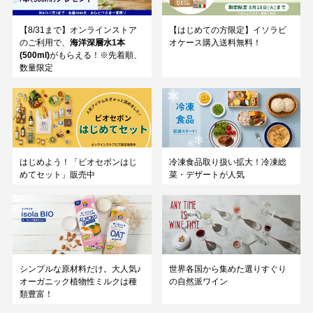
【8/31まで】オンラインストア
【はじめての方限定】イソラビ
のご利用で、
海洋深層水1本
オケース購入送料無料！
(500ml)
がもらえる！※先着順、
数量限定
はじめよう！「ビオセボンはじ
冷凍食品取り扱い拡大！冷凍総
めてセット」販売中
菜・デザートが人気
シンプルな原材料だけ。大人気♪
世界各国から集めた選りすぐり
オーガニック植物性ミルクは種
の自然派ワイン
類豊富！