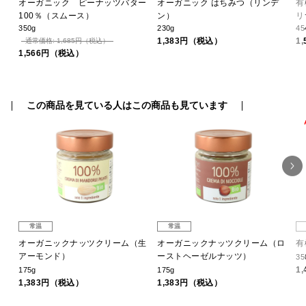
ー
オーガニック ピーナッツバター
オーガニック はちみつ（リンデ
有
100％（スムース）
ン）
リ
350g
230g
45
1,383円（税込）
1
通常価格: 1,685円（税込）
1,566円（税込）
この商品を見ている人はこの商品も見ています
常温
常温
ロ
オーガニックナッツクリーム（生
オーガニックナッツクリーム（ロ
有
アーモンド）
ーストヘーゼルナッツ）
35
1
175g
175g
1,383円（税込）
1,383円（税込）