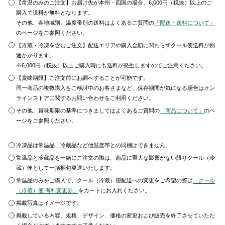
【常温のみのご注文】お届け先が本州・四国の場合、6,000円（税抜）以上のご
購入で送料が無料となります。
その他、各地域別、温度帯別の送料はよくあるご質問の
「配送・送料について」
のページをご参照ください。
【冷蔵・冷凍を含むご注文】配送エリアや購入金額に関わらずクール便送料が別
途かかります。
※6,000円（税抜）以上ご購入時にも送料が発生しますのでご注意ください。
【賞味期限】ご注文前にお調べすることが可能です。
同一商品の複数購入をご検討中のお客さまなど、保存期間が気になる場合はオン
ラインストアに関するお問い合わせをご利用ください。
その他、賞味期限の基準につきましてはよくあるご質問の
「商品について」
のペ
ージをご参照ください。
冷凍品は常温品、冷蔵品など他温度帯との同梱はできません。
常温品と冷蔵品を一緒にご注文の際は、商品に重大な影響がない限りクール（冷
蔵）便として一括梱包発送いたします。
常温品のみをご購入で、クール（冷蔵）便配送への変更をご希望の際は
「クール
（冷蔵）便 有料変更券」
をカートにお入れください。
掲載写真はイメージです。
掲載している内容、規格、デザイン、価格の変更および販売を終了させていただ