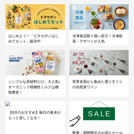
はじめよう！「ビオセボンはじ
冷凍食品取り扱い拡大！冷凍総
めてセット」販売中
菜・デザートが人気
シンプルな原材料だけ。大人気♪
世界各国から集めた選りすぐり
オーガニック植物性ミルクは種
の自然派ワイン
類豊富！
【8月のおすすめ】毎日の食卓が
もっと楽しくなる！
数量・期間限定のお得なセール