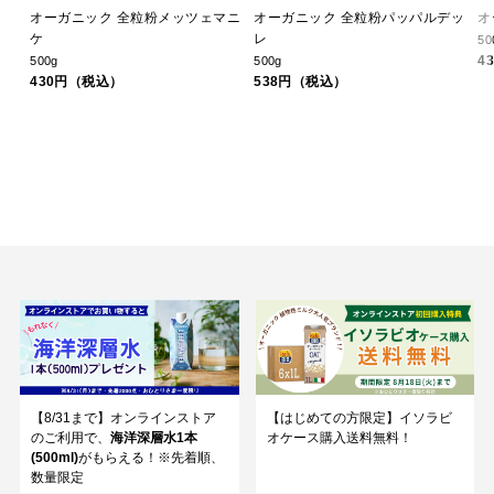
オーガニック 全粒粉メッツェマニ
オーガニック 全粒粉パッパルデッ
オ
ケ
レ
50
4
500g
500g
430円（税込）
538円（税込）
【8/31まで】オンラインストア
【はじめての方限定】イソラビ
のご利用で、
海洋深層水1本
オケース購入送料無料！
(500ml)
がもらえる！※先着順、
数量限定