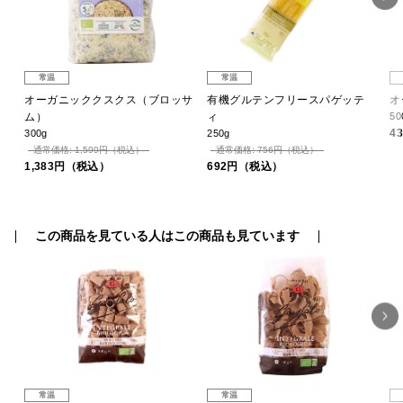
常温
常温
ッ
オーガニッククスクス（ブロッサ
有機グルテンフリースパゲッテ
オ
ッ
ム）
ィ
50
4
300g
250g
通常価格: 1,599円（税込）
通常価格: 756円（税込）
1,383円（税込）
692円（税込）
この商品を見ている人はこの商品も見ています
常温
常温