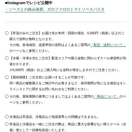
■Instagramでレシピ公開中
・ソースとの絡み抜群。ガロファロのトマトソースパスタ
【常温のみのご注文】お届け先が本州・四国の場合、6,000円（税抜）以上のご
購入で送料が無料となります。
その他、各地域別、温度帯別の送料はよくあるご質問の
「配送・送料について」
のページをご参照ください。
【冷蔵・冷凍を含むご注文】配送エリアや購入金額に関わらずクール便送料が別
途かかります。
※6,000円（税抜）以上ご購入時にも送料が発生しますのでご注意ください。
【賞味期限】ご注文前にお調べすることが可能です。
同一商品の複数購入をご検討中のお客さまなど、保存期間が気になる場合はオン
ラインストアに関するお問い合わせをご利用ください。
その他、賞味期限の基準につきましてはよくあるご質問の
「商品について」
のペ
ージをご参照ください。
冷凍品は常温品、冷蔵品など他温度帯との同梱はできません。
常温品と冷蔵品を一緒にご注文の際は、商品に重大な影響がない限りクール（冷
蔵）便として一括梱包発送いたします。