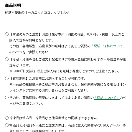
商品説明
砂糖不使用のオーガニックココナッツミルク
【常温のみのご注文】お届け先が本州・四国の場合、6,000円（税抜）以上のご
購入で送料が無料となります。
その他、各地域別、温度帯別の送料はよくあるご質問の
「配送・送料について」
のページをご参照ください。
【冷蔵・冷凍を含むご注文】配送エリアや購入金額に関わらずクール便送料が別
途かかります。
※6,000円（税抜）以上ご購入時にも送料が発生しますのでご注意ください。
【賞味期限】ご注文前にお調べすることが可能です。
同一商品の複数購入をご検討中のお客さまなど、保存期間が気になる場合はオン
ラインストアに関するお問い合わせをご利用ください。
その他、賞味期限の基準につきましてはよくあるご質問の
「商品について」
のペ
ージをご参照ください。
冷凍品は常温品、冷蔵品など他温度帯との同梱はできません。
常温品と冷蔵品を一緒にご注文の際は、商品に重大な影響がない限りクール（冷
蔵）便として一括梱包発送いたします。