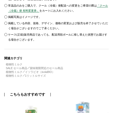
常温品のみをご購入で、クール（冷蔵）便配送への変更をご希望の際は
「クール
（冷蔵）便 有料変更券」
をカートにお入れください。
掲載写真はイメージです。
掲載している内容、規格、デザイン、価格の変更および販売を終了させていただ
く場合がございますのでご了承ください。
ケース(正箱)販売商品であっても、配送用段ボールに移し替えた状態でお届けす
る場合がございます。
関連カテゴリ
植物性ミルク
SALE セール商品
賞味期限間近のセール商品
植物性ミルク
イソラビオ（isolaBIO）
植物性ミルク
1リットルサイズ
こちらもおすすめです