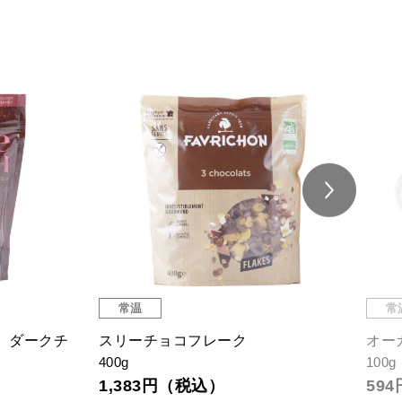
常温
常
 ダークチ
スリーチョコフレーク
オー
400g
100g
1,383円（税込）
59