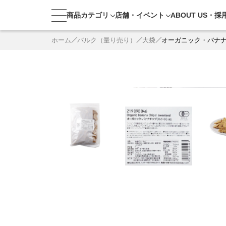
商品カテゴリ
店舗・
イベント
ABOUT US・
採
ホーム
バルク（量り売り）
大袋
オーガニック・バナ