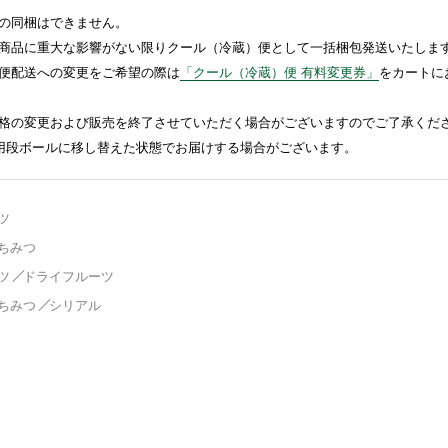
の同梱はできません。
商品に重大な影響がない限りクール（冷蔵）便として一括梱包発送いたしま
便配送への変更をご希望の際は
「クール（冷蔵）便 有料変更券」
をカートに
格の変更および販売を終了させていただく場合がございますのでご了承くだ
送用段ボールに移し替えた状態でお届けする場合がございます。
ツ
ちみつ
ツ
ドライフルーツ
ちみつ
シリアル