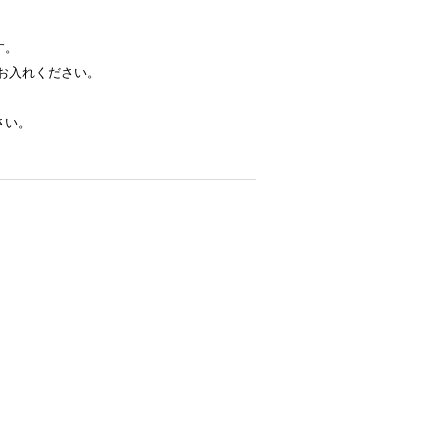
す。
お入れください。
さい。