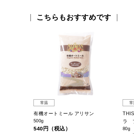
こちらもおすすめです
常温
常
ール（ホー
有機オートミール アリサン
THI
500g
ラ 
540円（税込）
80g