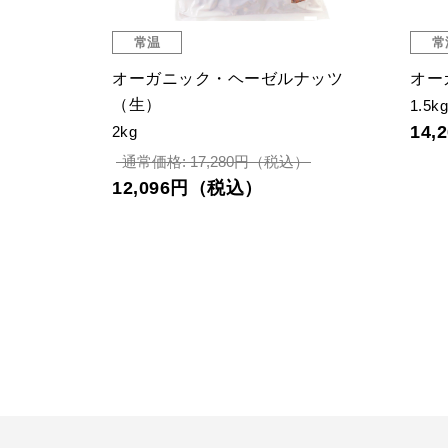
常温
常
（種抜き）
オーガニック・ヘーゼルナッツ
オー
（生）
1.5k
14
2kg
通常価格: 17,280円（税込）
12,096円（税込）