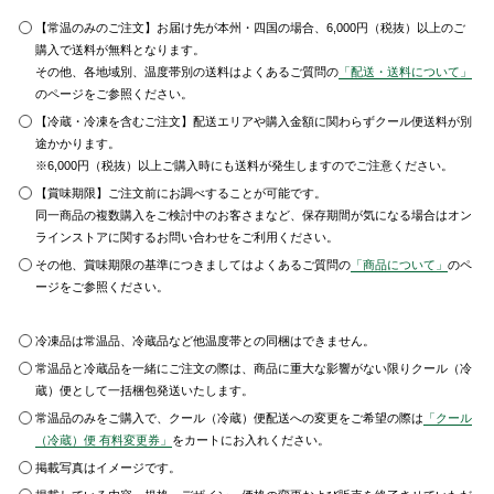
【常温のみのご注文】お届け先が本州・四国の場合、6,000円（税抜）以上のご
購入で送料が無料となります。
その他、各地域別、温度帯別の送料はよくあるご質問の
「配送・送料について」
のページをご参照ください。
【冷蔵・冷凍を含むご注文】配送エリアや購入金額に関わらずクール便送料が別
途かかります。
※6,000円（税抜）以上ご購入時にも送料が発生しますのでご注意ください。
【賞味期限】ご注文前にお調べすることが可能です。
同一商品の複数購入をご検討中のお客さまなど、保存期間が気になる場合はオン
ラインストアに関するお問い合わせをご利用ください。
その他、賞味期限の基準につきましてはよくあるご質問の
「商品について」
のペ
ージをご参照ください。
冷凍品は常温品、冷蔵品など他温度帯との同梱はできません。
常温品と冷蔵品を一緒にご注文の際は、商品に重大な影響がない限りクール（冷
蔵）便として一括梱包発送いたします。
常温品のみをご購入で、クール（冷蔵）便配送への変更をご希望の際は
「クール
（冷蔵）便 有料変更券」
をカートにお入れください。
掲載写真はイメージです。