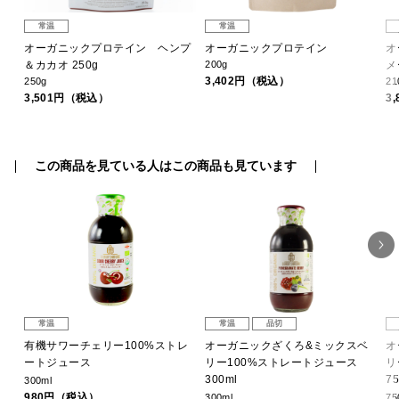
常温
常温
冷
オーガニックプロテイン ヘンプ
オーガニックプロテイン
オ
＆カカオ 250g
200g
メ
3,402円（税込）
250g
21
3,501円（税込）
3
この商品を見ている人はこの商品も見ています
常温
常温
品切
ュ
有機サワーチェリー100%ストレ
オーガニックざくろ&ミックスベ
オ
ートジュース
リー100%ストレートジュース
リ
300ml
75
300ml
980円（税込）
300ml
75