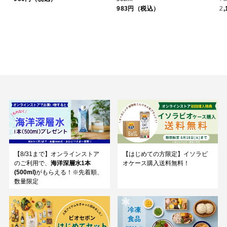
983円（税込）
2
【8/31まで】オンラインストア
【はじめての方限定】イソラビ
のご利用で、
海洋深層水1本
オケース購入送料無料！
(500ml)
がもらえる！※先着順、
数量限定