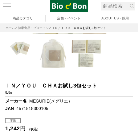
商品カテゴリ
店舗・イベント
ABOUT US・採用
ホーム
健康食品・プロテイン
ＩＮ／ＹＯＵ ＣＨＡお試し3包セット
ＩＮ／ＹＯＵ ＣＨＡお試し3包セット
8.8g
メーカー名
MEGURIE(メグリエ）
JAN
4571518300105
常温
1,242円
（税込）