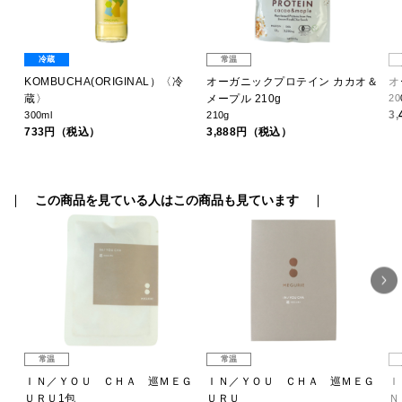
冷蔵
常温
プ
KOMBUCHA(ORIGINAL）〈冷
オーガニックプロテイン カカオ＆
オ
蔵〉
メープル 210g
20
3
300ml
210g
733円（税込）
3,888円（税込）
この商品を見ている人はこの商品も見ています
常温
常温
Ｒ
ＩＮ／ＹＯＵ ＣＨＡ 巡ＭＥＧ
ＩＮ／ＹＯＵ ＣＨＡ 巡ＭＥＧ
Ｉ
ＵＲＵ1包
ＵＲＵ
Ｎ