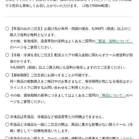
で２煎目も美味しくお召し上がりいただけます。（1包で500ml程度）
【常温のみのご注文】お届け先が本州・四国の場合、6,000円（税抜）以上のご
購入で送料が無料となります。
その他、各地域別、温度帯別の送料はよくあるご質問の
「配送・送料について」
のページをご参照ください。
【冷蔵・冷凍を含むご注文】配送エリアや購入金額に関わらずクール便送料が別
途かかります。
※6,000円（税抜）以上ご購入時にも送料が発生しますのでご注意ください。
【賞味期限】ご注文前にお調べすることが可能です。
同一商品の複数購入をご検討中のお客さまなど、保存期間が気になる場合はオン
ラインストアに関するお問い合わせをご利用ください。
その他、賞味期限の基準につきましてはよくあるご質問の
「商品について」
のペ
ージをご参照ください。
冷凍品は常温品、冷蔵品など他温度帯との同梱はできません。
常温品と冷蔵品を一緒にご注文の際は、商品に重大な影響がない限りクール（冷
蔵）便として一括梱包発送いたします。
常温品のみをご購入で、クール（冷蔵）便配送への変更をご希望の際は
「クール