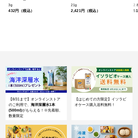
3g
21g
2.
432円（税込）
2,421円（税込）
5
【8/31まで】オンラインストア
【はじめての方限定】イソラビ
のご利用で、
海洋深層水1本
オケース購入送料無料！
(500ml)
がもらえる！※先着順、
数量限定