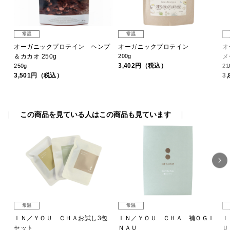
常温
常温
冷
オーガニックプロテイン ヘンプ
オーガニックプロテイン
オ
＆カカオ 250g
200g
メ
3,402円（税込）
250g
21
3,501円（税込）
3
この商品を見ている人はこの商品も見ています
常温
常温
Ｉ
ＩＮ／ＹＯＵ ＣＨＡお試し3包
ＩＮ／ＹＯＵ ＣＨＡ 補ＯＧＩ
Ｉ
セット
ＮＡＵ
Ｕ