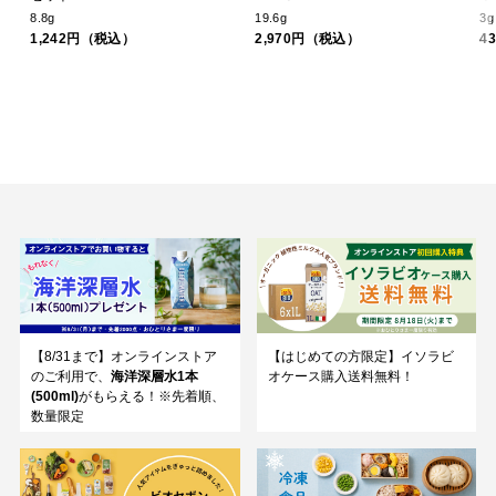
8.8g
19.6g
3g
1,242円（税込）
2,970円（税込）
4
【8/31まで】オンラインストア
【はじめての方限定】イソラビ
のご利用で、
海洋深層水1本
オケース購入送料無料！
(500ml)
がもらえる！※先着順、
数量限定