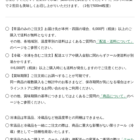
で２煎目も美味しくお召し上がりいただけます。（1包で500ml程度）
【常温のみのご注文】お届け先が本州・四国の場合、6,000円（税抜）以上のご
購入で送料が無料となります。
その他、各地域別、温度帯別の送料はよくあるご質問の
「配送・送料について」
のページをご参照ください。
【冷蔵・冷凍を含むご注文】配送エリアや購入金額に関わらずクール便送料が別
途かかります。
※6,000円（税抜）以上ご購入時にも送料が発生しますのでご注意ください。
【賞味期限】ご注文前にお調べすることが可能です。
同一商品の複数購入をご検討中のお客さまなど、保存期間が気になる場合はオン
ラインストアに関するお問い合わせをご利用ください。
その他、賞味期限の基準につきましてはよくあるご質問の
「商品について」
のペ
ージをご参照ください。
冷凍品は常温品、冷蔵品など他温度帯との同梱はできません。
常温品と冷蔵品を一緒にご注文の際は、商品に重大な影響がない限りクール（冷
蔵）便として一括梱包発送いたします。
常温品のみをご購入で、クール（冷蔵）便配送への変更をご希望の際は
「クール