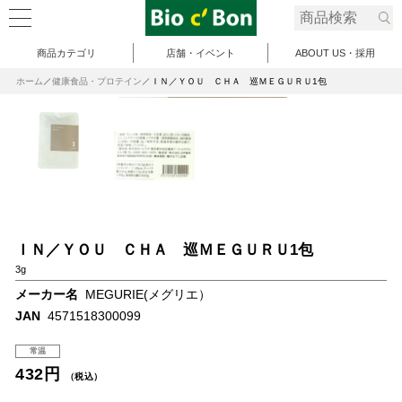
商品カテゴリ
店舗・イベント
ABOUT US・採用
ホーム
健康食品・プロテイン
ＩＮ／ＹＯＵ ＣＨＡ 巡ＭＥＧＵＲＵ1包
ＩＮ／ＹＯＵ ＣＨＡ 巡ＭＥＧＵＲＵ1包
3g
メーカー名
MEGURIE(メグリエ）
JAN
4571518300099
常温
432円
（税込）