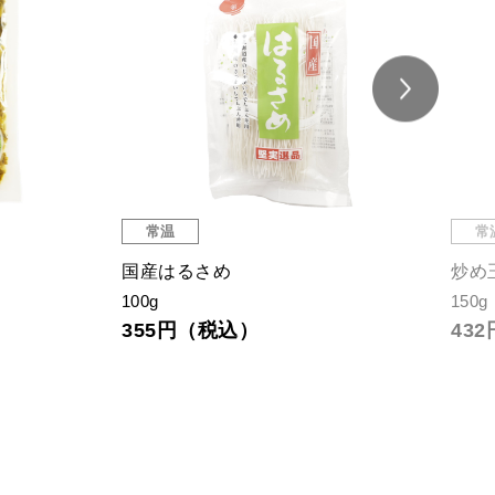
常温
常
国産はるさめ
炒め
100g
150g
355円（税込）
43