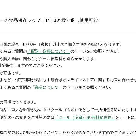
ーの食品保存ラップ、1年ほど繰り返し使用可能
国の場合、6,000円（税抜）以上のご購入で送料が無料となります。
くあるご質問の
「配送・送料について」
のページをご参照ください。
や購入金額に関わらずクール便送料が別途かかります。
送料が発生しますのでご注意ください。
が可能です。
まなど、保存期間が気になる場合はオンラインストアに関するお問い合わせ
よくあるご質問の
「商品について」
のページをご参照ください。
の同梱はできません。
商品に重大な影響がない限りクール（冷蔵）便として一括梱包発送いたしま
便配送への変更をご希望の際は
「クール（冷蔵）便 有料変更券」
をカートに
格の変更および販売を終了させていただく場合がございますのでご了承くだ