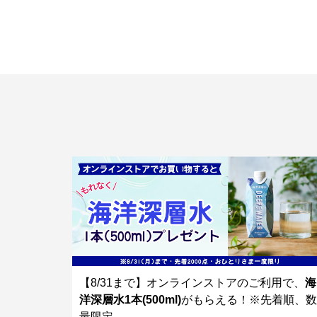
【8/31まで】オンラインストアのご利用で、
海
洋深層水1本(500ml)
がもらえる！※先着順、数
量限定