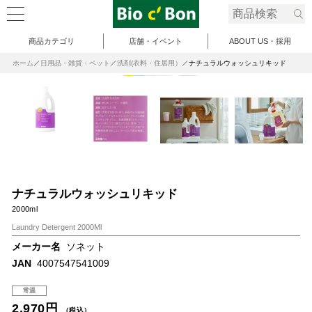
商品カテゴリ
店舗・イベント
ABOUT US・採用
ホーム
日用品・雑貨・ペット
洗剤(衣料・住居用）
ナチュラルウォッシュリキッド
ナチュラルウォッシュリキッド
2000ml
Laundry Detergent 2000Ml
メーカー名
ソネット
JAN
4007547541009
常温
2,970円
（税込）