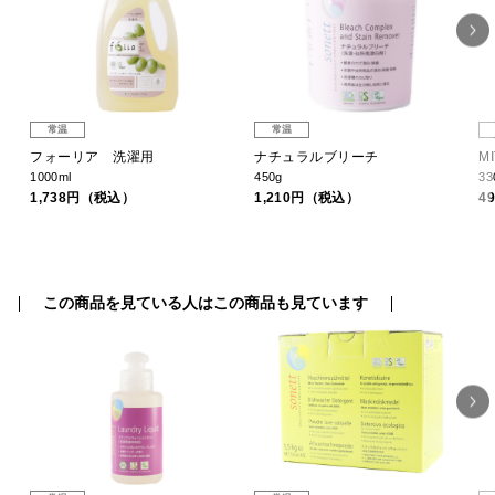
常温
常温
フォーリア 洗濯用
ナチュラルブリーチ
M
1000ml
450g
33
1,738円（税込）
1,210円（税込）
4
この商品を見ている人はこの商品も見ています