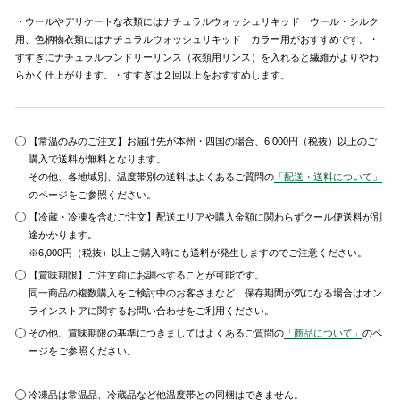
・ウールやデリケートな衣類にはナチュラルウォッシュリキッド ウール・シルク
用、色柄物衣類にはナチュラルウォッシュリキッド カラー用がおすすめです。・
すすぎにナチュラルランドリーリンス（衣類用リンス）を入れると繊維がよりやわ
らかく仕上がります。・すすぎは２回以上をおすすめします。
【常温のみのご注文】お届け先が本州・四国の場合、6,000円（税抜）以上のご
購入で送料が無料となります。
その他、各地域別、温度帯別の送料はよくあるご質問の
「配送・送料について」
のページをご参照ください。
【冷蔵・冷凍を含むご注文】配送エリアや購入金額に関わらずクール便送料が別
途かかります。
※6,000円（税抜）以上ご購入時にも送料が発生しますのでご注意ください。
【賞味期限】ご注文前にお調べすることが可能です。
同一商品の複数購入をご検討中のお客さまなど、保存期間が気になる場合はオン
ラインストアに関するお問い合わせをご利用ください。
その他、賞味期限の基準につきましてはよくあるご質問の
「商品について」
のペ
ージをご参照ください。
冷凍品は常温品、冷蔵品など他温度帯との同梱はできません。