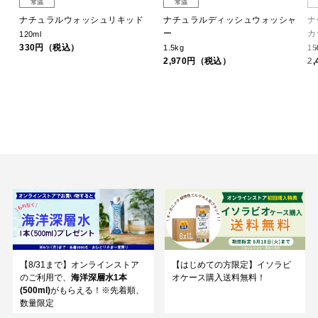
常温
常温
ド
ナチュラルウォッシュリキッド
ナチュラルディッシュウォッシャ
ナ
ー
カ
120ml
330円（税込）
1.5kg
15
2,970円（税込）
2
【8/31まで】オンラインストア
【はじめての方限定】イソラビ
のご利用で、
海洋深層水1本
オケース購入送料無料！
(500ml)
がもらえる！※先着順、
数量限定