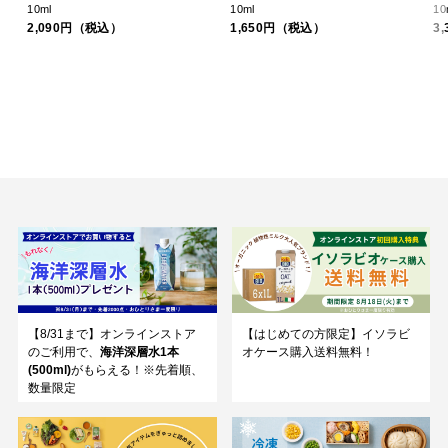
10ml
10ml
10
2,090円（税込）
1,650円（税込）
3
【8/31まで】オンラインストア
【はじめての方限定】イソラビ
のご利用で、
海洋深層水1本
オケース購入送料無料！
(500ml)
がもらえる！※先着順、
数量限定