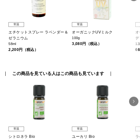
常温
常温
セー
エチケットスプレー ラベンダー＆
オーガニックUVミルク
オ
ゼラニウム
100g
デ
3,080円（税込）
58ml
1
2,200円（税込）
6
この商品を見ている人はこの商品も見ています
常温
常温
シトロネラ Bio
ユーカリ Bio
ラ