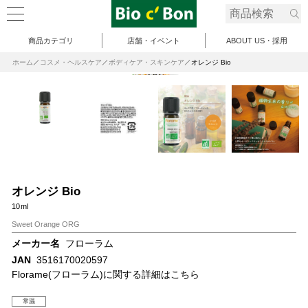
商品カテゴリ
店舗・イベント
ABOUT US・採用
ホーム
コスメ・ヘルスケア
ボディケア・スキンケア
オレンジ Bio
オレンジ Bio
10ml
Sweet Orange ORG
メーカー名
フローラム
JAN
3516170020597
Florame(フローラム)に関する詳細はこちら
常温