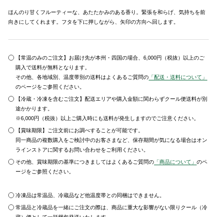
ほんのり甘くフルーティーな、あたたかみのある香り。緊張を和らげ、気持ちを前
向きにしてくれます。フタを下に押しながら、矢印の方向へ回します。
【常温のみのご注文】お届け先が本州・四国の場合、6,000円（税抜）以上のご
購入で送料が無料となります。
その他、各地域別、温度帯別の送料はよくあるご質問の
「配送・送料について」
のページをご参照ください。
【冷蔵・冷凍を含むご注文】配送エリアや購入金額に関わらずクール便送料が別
途かかります。
※6,000円（税抜）以上ご購入時にも送料が発生しますのでご注意ください。
【賞味期限】ご注文前にお調べすることが可能です。
同一商品の複数購入をご検討中のお客さまなど、保存期間が気になる場合はオン
ラインストアに関するお問い合わせをご利用ください。
その他、賞味期限の基準につきましてはよくあるご質問の
「商品について」
のペ
ージをご参照ください。
冷凍品は常温品、冷蔵品など他温度帯との同梱はできません。
常温品と冷蔵品を一緒にご注文の際は、商品に重大な影響がない限りクール（冷