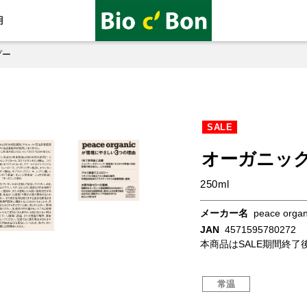
用
プー
SALE
オーガニッ
250ml
メーカー名
peace organ
JAN
4571595780272
本商品はSALE期間終了後
常温