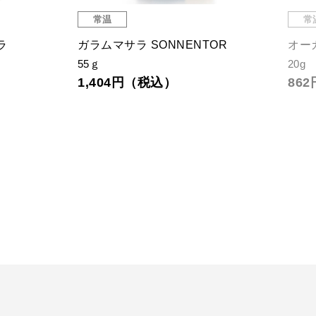
常温
常
ラ
ガラムマサラ SONNENTOR
オー
55ｇ
20g
1,404円（税込）
86