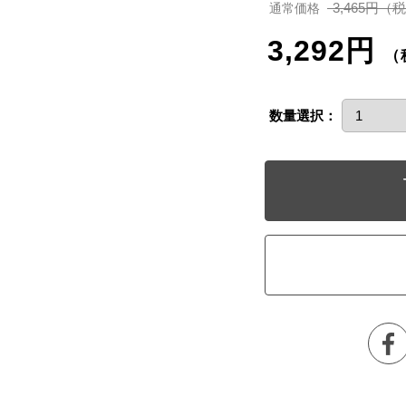
3,465円（
通常価格
3,292円
（
数量選択：