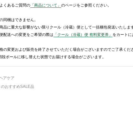
よくあるご質問の
「商品について」
のページをご参照ください。
の同梱はできません。
商品に重大な影響がない限りクール（冷蔵）便として一括梱包発送いたしま
便配送への変更をご希望の際は
「クール（冷蔵）便 有料変更券」
をカートに
格の変更および販売を終了させていただく場合がございますのでご了承くだ
送用段ボールに移し替えた状態でお届けする場合がございます。
ヘアケア
月のおすすめSALE品