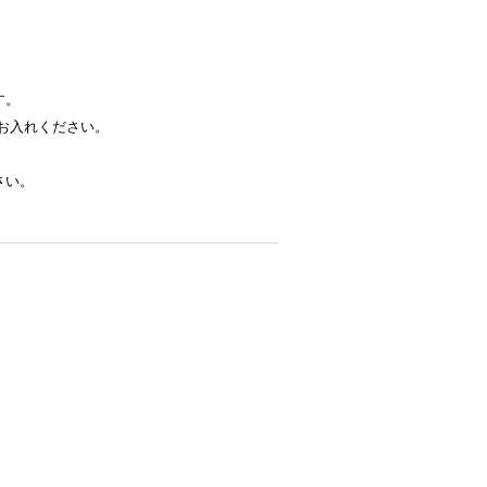
す。
お入れください。
さい。