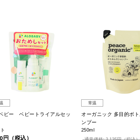
温
常温
ベビー ベビートライアルセッ
オーガニック 多目的ボ
ンプー
ット
250ml
980円（税込）
通常価格: 3,135円（税込