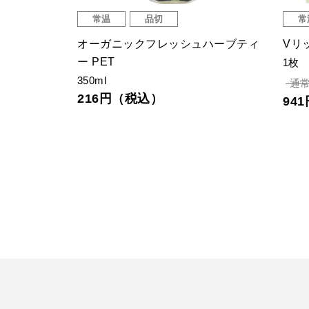
常温
品切
常
ヤードピー
オーガニックフレッシュハーブティ
Vリ
ー PET
1枚
350ml
通常
216円（税込）
94