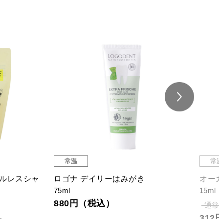
常温
常
トルレスシャ
ロゴナ デイリーはみがき
オー
75ml
15ml
880円（税込）
通常
31
）