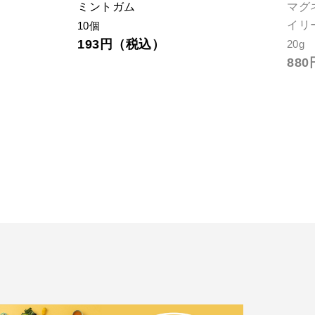
ミントガム
マグ
イリ
10個
193円（税込）
20g
88