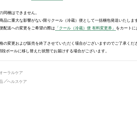
の同梱はできません。
商品に重大な影響がない限りクール（冷蔵）便として一括梱包発送いたしま
便配送への変更をご希望の際は
「クール（冷蔵）便 有料変更券」
をカートに
格の変更および販売を終了させていただく場合がございますのでご了承くだ
送用段ボールに移し替えた状態でお届けする場合がございます。
オーラルケア
品
ヘルスケア