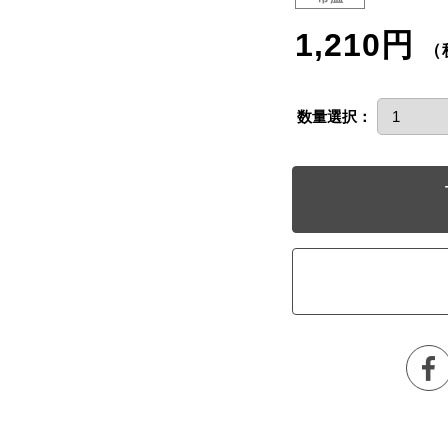
1,210円
（
数量選択：