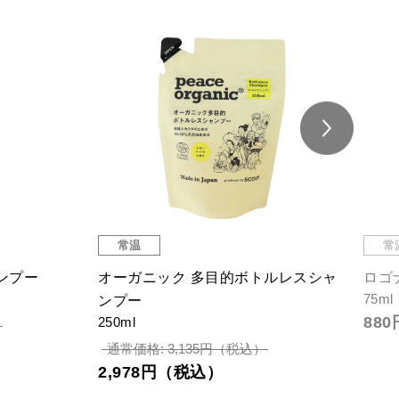
常温
常
ンプー
オーガニック 多目的ボトルレスシャ
ロゴ
75ml
ンプー
88
250ml
）
通常価格: 3,135円（税込）
2,978円（税込）