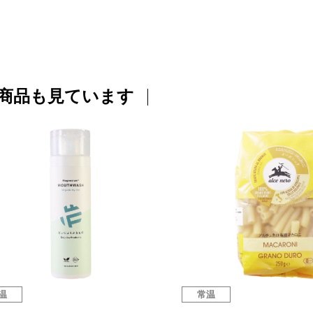
商品も見ています
温
常温