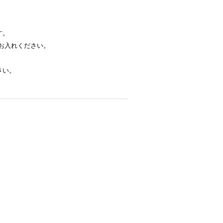
す。
お入れください。
さい。