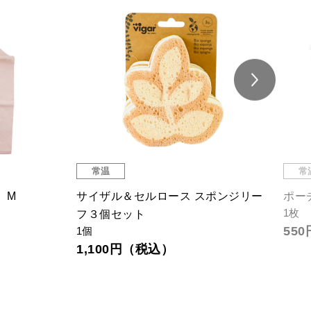
常温
常
 M
サイザル＆セルロース スポンジリー
ポー
1枚
フ３個セット
55
1個
1,100円（税込）