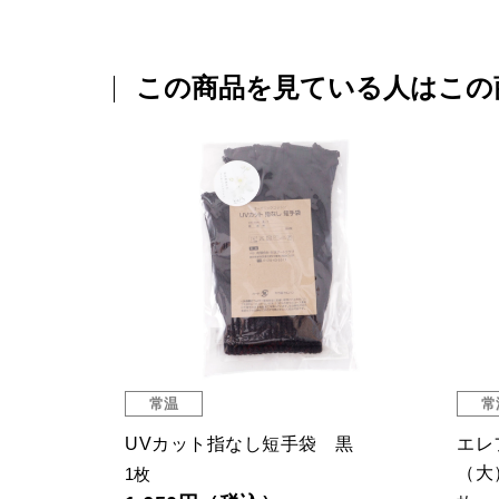
この商品を見ている人はこの
常温
常
トン 丸型
UVカット指なし短手袋 黒
エレ
（大
1枚