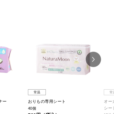
常温
常
ナー
おりもの専用シート
オー
シー
40個