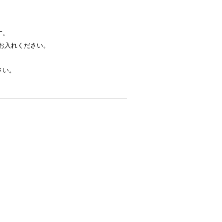
す。
お入れください。
さい。