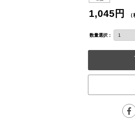
1,045円
（
数量選択：