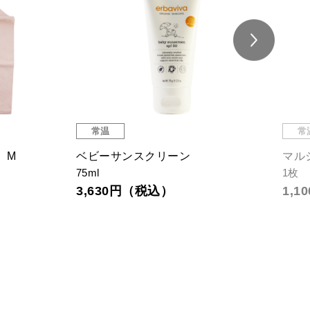
常温
常
 M
ベビーサンスクリーン
マル
75ml
1枚
3,630円（税込）
1,