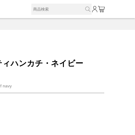
0
ティハンカチ・ネイビー
f navy