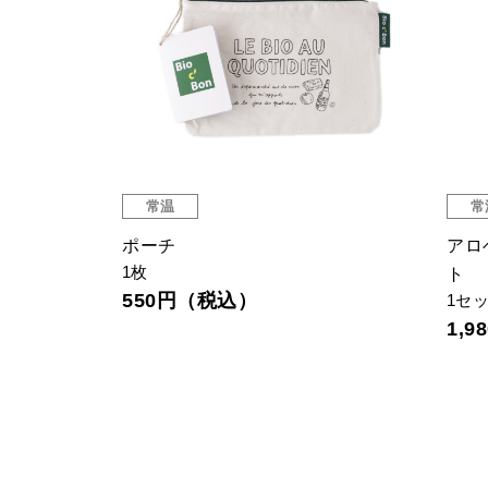
常温
常
 L
ポーチ
アロ
1枚
ト
550円（税込）
1セ
1,