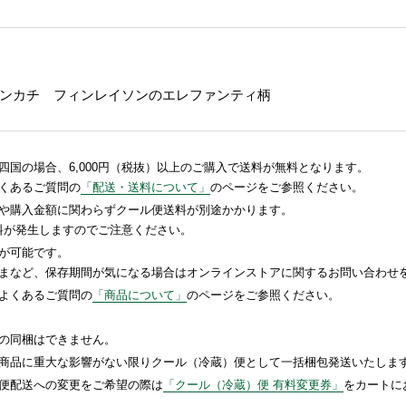
ンカチ フィンレイソンのエレファンティ柄
国の場合、6,000円（税抜）以上のご購入で送料が無料となります。
くあるご質問の
「配送・送料について」
のページをご参照ください。
や購入金額に関わらずクール便送料が別途かかります。
送料が発生しますのでご注意ください。
が可能です。
まなど、保存期間が気になる場合はオンラインストアに関するお問い合わせ
よくあるご質問の
「商品について」
のページをご参照ください。
の同梱はできません。
商品に重大な影響がない限りクール（冷蔵）便として一括梱包発送いたしま
便配送への変更をご希望の際は
「クール（冷蔵）便 有料変更券」
をカートに