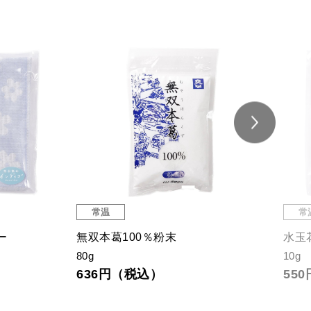
常温
常
ー
無双本葛100％粉末
水玉
80g
10g
636円（税込）
55