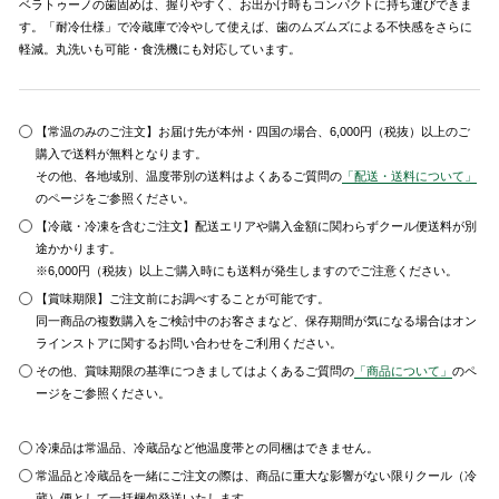
ベラトゥーノの歯固めは、握りやすく、お出かけ時もコンパクトに持ち運びできま
す。「耐冷仕様」で冷蔵庫で冷やして使えば、歯のムズムズによる不快感をさらに
軽減。丸洗いも可能・食洗機にも対応しています。
【常温のみのご注文】お届け先が本州・四国の場合、6,000円（税抜）以上のご
購入で送料が無料となります。
その他、各地域別、温度帯別の送料はよくあるご質問の
「配送・送料について」
のページをご参照ください。
【冷蔵・冷凍を含むご注文】配送エリアや購入金額に関わらずクール便送料が別
途かかります。
※6,000円（税抜）以上ご購入時にも送料が発生しますのでご注意ください。
【賞味期限】ご注文前にお調べすることが可能です。
同一商品の複数購入をご検討中のお客さまなど、保存期間が気になる場合はオン
ラインストアに関するお問い合わせをご利用ください。
その他、賞味期限の基準につきましてはよくあるご質問の
「商品について」
のペ
ージをご参照ください。
冷凍品は常温品、冷蔵品など他温度帯との同梱はできません。
常温品と冷蔵品を一緒にご注文の際は、商品に重大な影響がない限りクール（冷
蔵）便として一括梱包発送いたします。