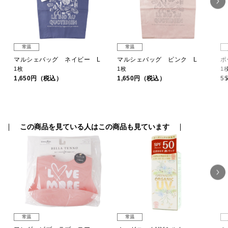
常温
常温
マルシェバッグ ネイビー L
マルシェバッグ ピンク L
ポ
1枚
1枚
1
1,650円（税込）
1,650円（税込）
5
この商品を見ている人はこの商品も見ています
常温
常温