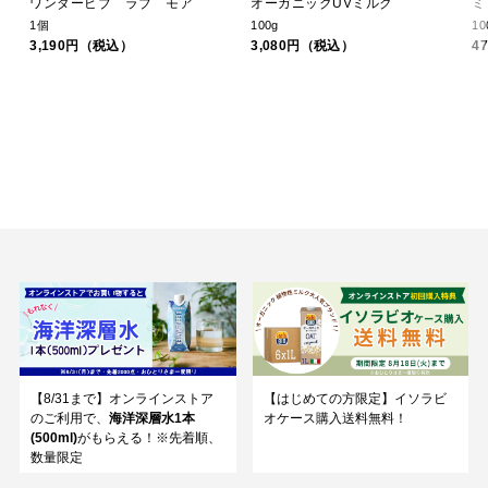
ワンダービブ ラブ モア
オーガニックUVミルク
ミ
1個
100g
10
3,190円（税込）
3,080円（税込）
4
【8/31まで】オンラインストア
【はじめての方限定】イソラビ
のご利用で、
海洋深層水1本
オケース購入送料無料！
(500ml)
がもらえる！※先着順、
数量限定