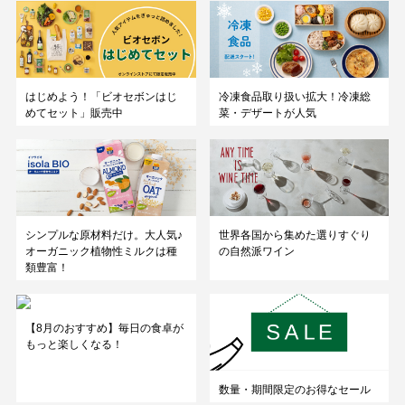
はじめよう！「ビオセボンはじ
冷凍食品取り扱い拡大！冷凍総
めてセット」販売中
菜・デザートが人気
シンプルな原材料だけ。大人気♪
世界各国から集めた選りすぐり
オーガニック植物性ミルクは種
の自然派ワイン
類豊富！
【8月のおすすめ】毎日の食卓が
もっと楽しくなる！
数量・期間限定のお得なセール