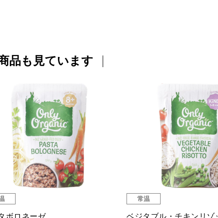
商品も見ています
温
常温
こ屋さんの有機水ようかんこし
博多風らーめん