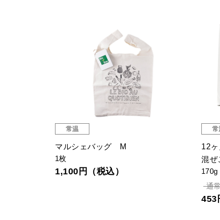
常温
常
レーン味
純国産無添加りんごゼリー
マル
11個
1枚
376円（税込）
1,