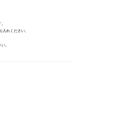
す。
お入れください。
さい。