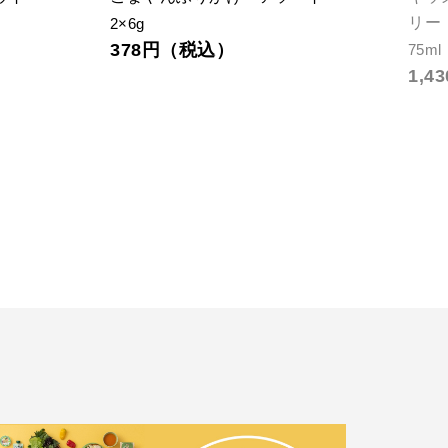
コ・
110g
312円（税込）
750m
1,