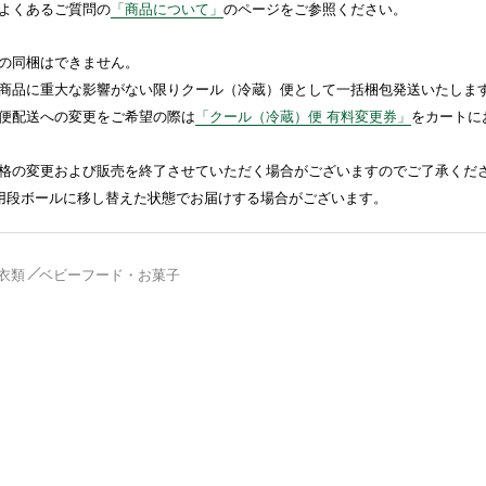
よくあるご質問の
「商品について」
のページをご参照ください。
の同梱はできません。
商品に重大な影響がない限りクール（冷蔵）便として一括梱包発送いたしま
便配送への変更をご希望の際は
「クール（冷蔵）便 有料変更券」
をカートに
格の変更および販売を終了させていただく場合がございますのでご了承くだ
送用段ボールに移し替えた状態でお届けする場合がございます。
衣類
ベビーフード・お菓子