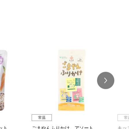
常温
常
有機ノンフライ塩ラーメン
エッ