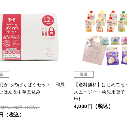
温
常温
品切
シェバッグ Ｌ
タカナシ 有機オレン
125ｍｌ
650円（税込）
150円（税込）