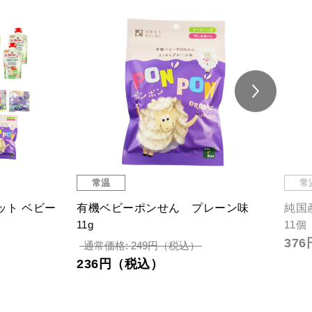
常温
常
ジ
12ヶ月からのぱくぱくセット チキ
マル
1枚
ンライス＆野菜のお出汁煮
1,
170g
通常価格: 646円（税込）
614円（税込）