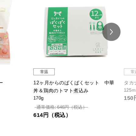
常温
常
ー
12ヶ月からのぱくぱくセット 中華
タカ
125
丼＆鶏肉のトマト煮込み
15
170g
通常価格: 646円（税込）
614円（税込）