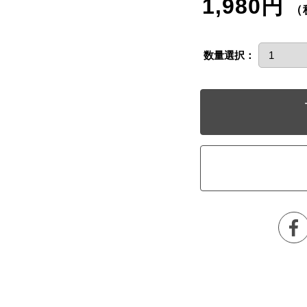
1,980円
（
数量選択：