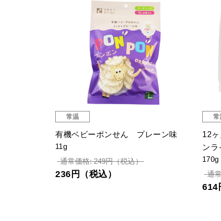
常温
常
有機ベビーポンせん プレーン味
12
11g
ンラ
170g
通常価格: 249円（税込）
236円（税込）
通常
61