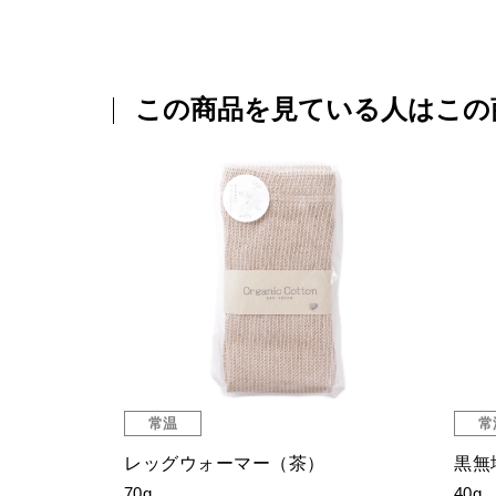
この商品を見ている人はこの
常温
常
）
レッグウォーマー（茶）
黒無
70g
40g