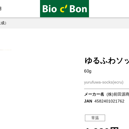
用
生成）
ゆるふわソ
60g
yurufuwa-socks(ecru)
メーカー名
(株)前田源
JAN
4582401021762
常温