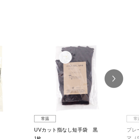
常温
常
UVカット指なし短手袋 黒
プレ
マ（
1枚