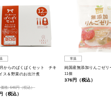
温
常温
ヶ月からのぱくぱくセット チキ
純国産無添加りんごゼリ
11個
イス＆野菜のお出汁煮
376円（税込）
価格: 646円（税込）
4円（税込）