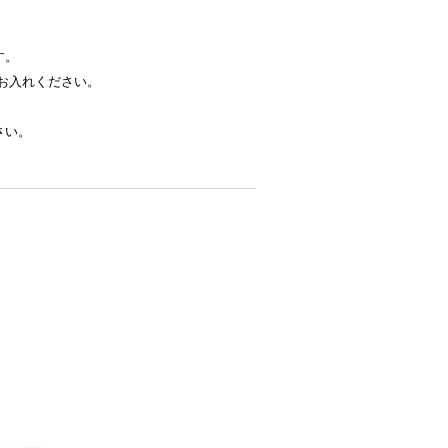
す。
お入れください。
さい。