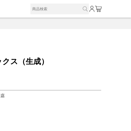
0
ックス（生成）
商店