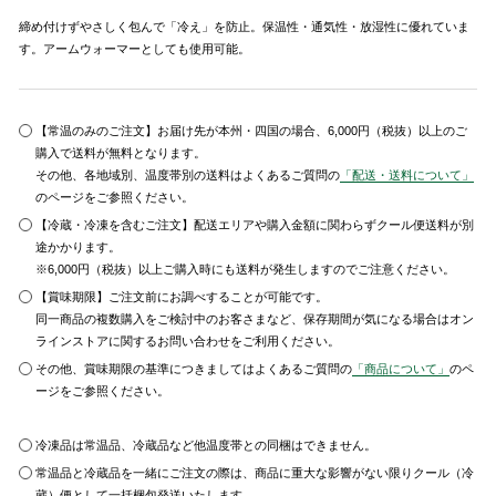
締め付けずやさしく包んで「冷え」を防止。保温性・通気性・放湿性に優れていま
す。アームウォーマーとしても使用可能。
【常温のみのご注文】お届け先が本州・四国の場合、6,000円（税抜）以上のご
購入で送料が無料となります。
その他、各地域別、温度帯別の送料はよくあるご質問の
「配送・送料について」
のページをご参照ください。
【冷蔵・冷凍を含むご注文】配送エリアや購入金額に関わらずクール便送料が別
途かかります。
※6,000円（税抜）以上ご購入時にも送料が発生しますのでご注意ください。
【賞味期限】ご注文前にお調べすることが可能です。
同一商品の複数購入をご検討中のお客さまなど、保存期間が気になる場合はオン
ラインストアに関するお問い合わせをご利用ください。
その他、賞味期限の基準につきましてはよくあるご質問の
「商品について」
のペ
ージをご参照ください。
冷凍品は常温品、冷蔵品など他温度帯との同梱はできません。
常温品と冷蔵品を一緒にご注文の際は、商品に重大な影響がない限りクール（冷
蔵）便として一括梱包発送いたします。