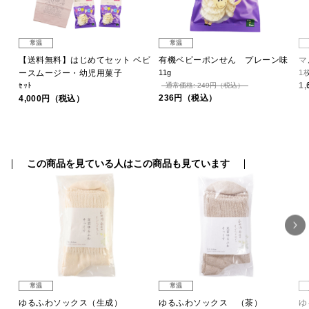
常温
常温
 和
【送料無料】はじめてセット ベビ
有機ベビーポンせん プレーン味
マ
ースムージー・幼児用菓子
11g
1
1
ｾｯﾄ
通常価格: 249円（税込）
236円（税込）
4,000円（税込）
この商品を見ている人はこの商品も見ています
常温
常温
ゆるふわソックス（生成）
ゆるふわソックス （茶）
ゆ