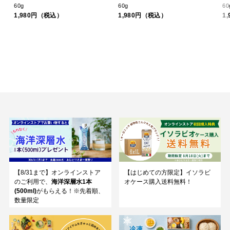
60g
60g
60
1,980円（税込）
1,980円（税込）
1
【8/31まで】オンラインストア
【はじめての方限定】イソラビ
のご利用で、
海洋深層水1本
オケース購入送料無料！
(500ml)
がもらえる！※先着順、
数量限定