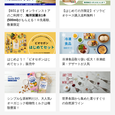
【8/31まで】オンラインストア
【はじめての方限定】イソラビ
のご利用で、
海洋深層水1本
オケース購入送料無料！
(500ml)
がもらえる！※先着順、
数量限定
はじめよう！「ビオセボンはじ
冷凍食品取り扱い拡大！冷凍総
めてセット」販売中
菜・デザートが人気
シンプルな原材料だけ。大人気♪
世界各国から集めた選りすぐり
オーガニック植物性ミルクは種
の自然派ワイン
類豊富！