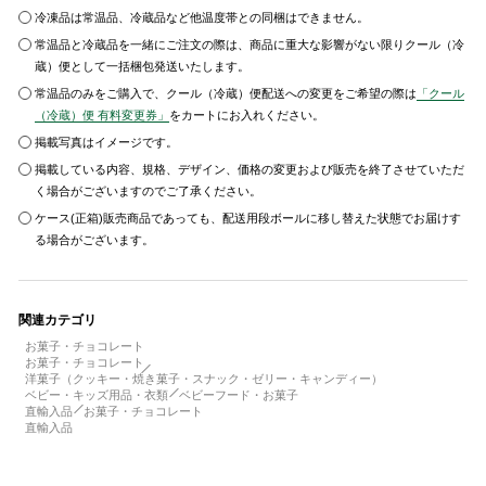
冷凍品は常温品、冷蔵品など他温度帯との同梱はできません。
常温品と冷蔵品を一緒にご注文の際は、商品に重大な影響がない限りクール（冷
蔵）便として一括梱包発送いたします。
常温品のみをご購入で、クール（冷蔵）便配送への変更をご希望の際は
「クール
（冷蔵）便 有料変更券」
をカートにお入れください。
掲載写真はイメージです。
掲載している内容、規格、デザイン、価格の変更および販売を終了させていただ
く場合がございますのでご了承ください。
ケース(正箱)販売商品であっても、配送用段ボールに移し替えた状態でお届けす
る場合がございます。
関連カテゴリ
お菓子・チョコレート
お菓子・チョコレート
洋菓子（クッキー・焼き菓子・スナック・ゼリー・キャンディー）
ベビー・キッズ用品・衣類
ベビーフード・お菓子
直輸入品
お菓子・チョコレート
直輸入品