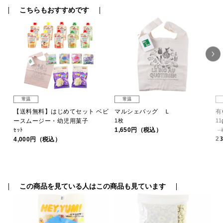
こちらもおすすめです
常温
常温
 和
【送料無料】はじめてセット ベビ
マルシェバッグ Ｌ
有
ースムージー・幼児用菓子
1枚
11
1,650円（税込）
ｾｯﾄ
2
4,000円（税込）
この商品を見ている人はこの商品も見ています