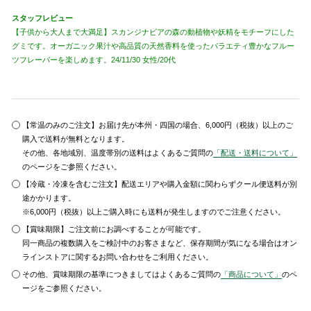
スタッフレビュー
【子供から大人まで大満足】スカンジナビアの森の動植物や妖精をモチーフにした
グミです。オーガニック果汁や高品質の天然香料を使ったバラエティ豊かなフルー
ツフレーバーを楽しめます。24/11/30 女性/20代
【常温のみのご注文】お届け先が本州・四国の場合、6,000円（税抜）以上のご
購入で送料が無料となります。
その他、各地域別、温度帯別の送料はよくあるご質問の
「配送・送料について」
のページをご参照ください。
【冷蔵・冷凍を含むご注文】配送エリアや購入金額に関わらずクール便送料が別
途かかります。
※6,000円（税抜）以上ご購入時にも送料が発生しますのでご注意ください。
【賞味期限】ご注文前にお調べすることが可能です。
同一商品の複数購入をご検討中のお客さまなど、保存期間が気になる場合はオン
ラインストアに関するお問い合わせをご利用ください。
その他、賞味期限の基準につきましてはよくあるご質問の
「商品について」
のペ
ージをご参照ください。