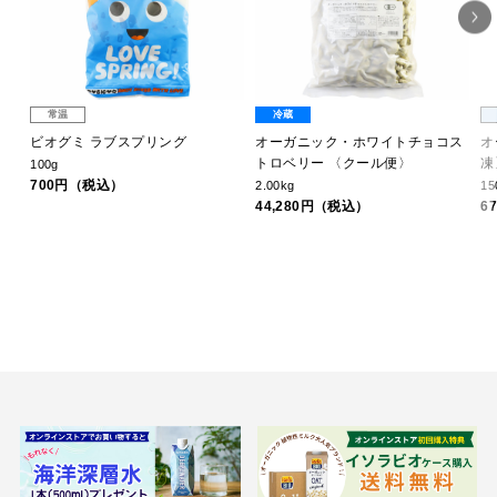
常温
冷蔵
デン
ビオグミ ラブスプリング
オーガニック・ホワイトチョコス
オ
トロベリー 〈クール便〉
凍
100g
700円（税込）
2.00kg
15
44,280円（税込）
6