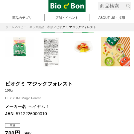
商品カテゴリ
店舗・イベント
ABOUT US・採用
ホーム
ベビー・キッズ用品・衣類
ビオグミ マジックフォレスト
ビオグミ マジックフォレスト
100g
HEY YUM! Magic Forest
メーカー名
ヘイヤム！
JAN
5712226000010
常温
700円
（税込）