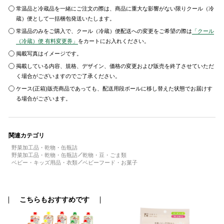
常温品と冷蔵品を一緒にご注文の際は、商品に重大な影響がない限りクール（冷
蔵）便として一括梱包発送いたします。
常温品のみをご購入で、クール（冷蔵）便配送への変更をご希望の際は
「クール
（冷蔵）便 有料変更券」
をカートにお入れください。
掲載写真はイメージです。
掲載している内容、規格、デザイン、価格の変更および販売を終了させていただ
く場合がございますのでご了承ください。
ケース(正箱)販売商品であっても、配送用段ボールに移し替えた状態でお届けす
る場合がございます。
関連カテゴリ
野菜加工品・乾物・缶瓶詰
野菜加工品・乾物・缶瓶詰
乾物・豆・ごま類
ベビー・キッズ用品・衣類
ベビーフード・お菓子
こちらもおすすめです