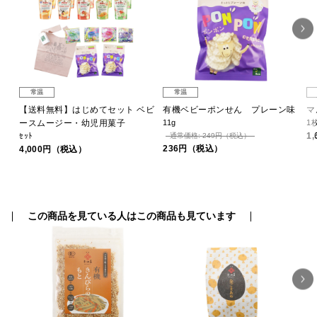
常温
常温
 和
【送料無料】はじめてセット ベビ
有機ベビーポンせん プレーン味
マ
ースムージー・幼児用菓子
11g
1
1
ｾｯﾄ
通常価格: 249円（税込）
236円（税込）
4,000円（税込）
この商品を見ている人はこの商品も見ています