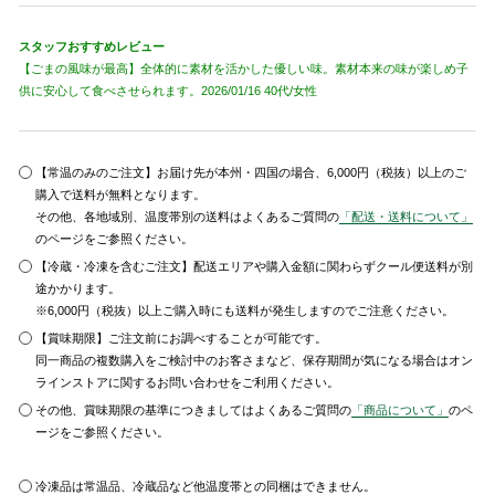
スタッフおすすめレビュー
【ごまの風味が最高】全体的に素材を活かした優しい味。素材本来の味が楽しめ子
供に安心して食べさせられます。2026/01/16 40代/女性
【常温のみのご注文】お届け先が本州・四国の場合、6,000円（税抜）以上のご
購入で送料が無料となります。
その他、各地域別、温度帯別の送料はよくあるご質問の
「配送・送料について」
のページをご参照ください。
【冷蔵・冷凍を含むご注文】配送エリアや購入金額に関わらずクール便送料が別
途かかります。
※6,000円（税抜）以上ご購入時にも送料が発生しますのでご注意ください。
【賞味期限】ご注文前にお調べすることが可能です。
同一商品の複数購入をご検討中のお客さまなど、保存期間が気になる場合はオン
ラインストアに関するお問い合わせをご利用ください。
その他、賞味期限の基準につきましてはよくあるご質問の
「商品について」
のペ
ージをご参照ください。
冷凍品は常温品、冷蔵品など他温度帯との同梱はできません。