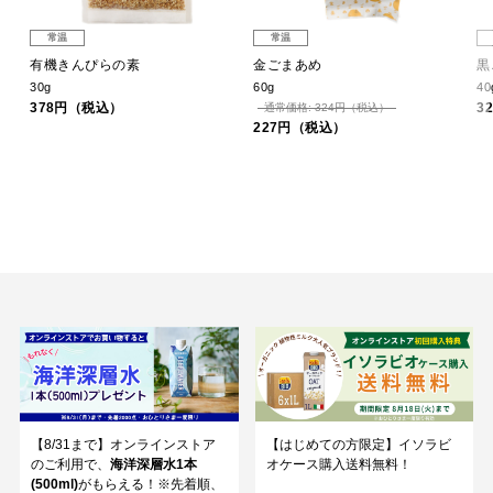
常温
常温
有機きんぴらの素
金ごまあめ
黒
30g
60g
40
378円（税込）
3
通常価格: 324円（税込）
227円（税込）
【8/31まで】オンラインストア
【はじめての方限定】イソラビ
のご利用で、
海洋深層水1本
オケース購入送料無料！
(500ml)
がもらえる！※先着順、