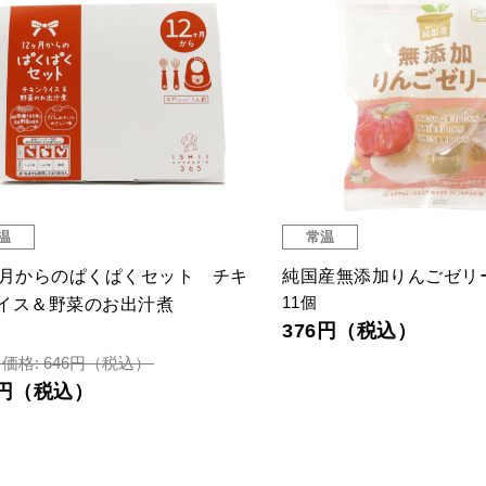
温
常温
ヶ月からのぱくぱくセット チキ
純国産無添加りんごゼリ
11個
イス＆野菜のお出汁煮
376円（税込）
価格: 646円（税込）
4円（税込）