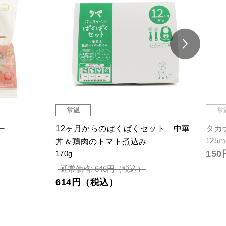
常温
常
ー
12ヶ月からのぱくぱくセット 中華
タカ
125
丼＆鶏肉のトマト煮込み
15
170g
通常価格: 646円（税込）
614円（税込）