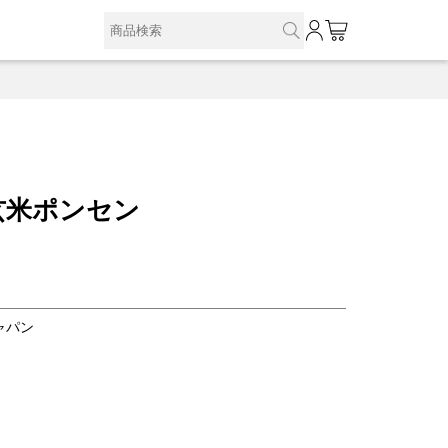
0
玄米ポンセン
ャパン