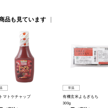
商品も見ています
温
常温
トマトケチャップ
有機玄米よもぎもち
300g