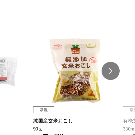
常温
常
純国産玄米おこし
有機
90ｇ
330m