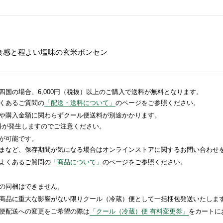
な食感と程よい塩味の玄米ポンセン
国の場合、6,000円（税抜）以上のご購入で送料が無料となります。
くあるご質問の
「配送・送料について」
のページをご参照ください。
や購入金額に関わらずクール便送料が別途かかります。
送料が発生しますのでご注意ください。
が可能です。
まなど、保存期間が気になる場合はオンラインストアに関するお問い合わせ
よくあるご質問の
「商品について」
のページをご参照ください。
の同梱はできません。
商品に重大な影響がない限りクール（冷蔵）便として一括梱包発送いたしま
便配送への変更をご希望の際は
「クール（冷蔵）便 有料変更券」
をカートに