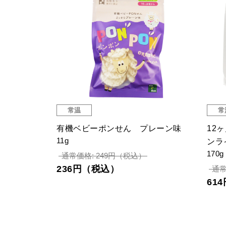
常温
常
有機ベビーポンせん プレーン味
12
11g
ンラ
170g
通常価格: 249円（税込）
236円（税込）
通常
61