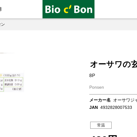
用
セン
オーサワの
8P
Ponsen
メーカー名
オーサワジ
JAN
4932828007533
常温