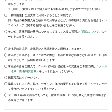
途かかります。
※6,000円（税抜）以上ご購入時にも送料が発生しますのでご注意ください。
【賞味期限】ご注文前にお調べすることが可能です。
同一商品の複数購入をご検討中のお客さまなど、保存期間が気になる場合はオン
ラインストアに関するお問い合わせをご利用ください。
その他、賞味期限の基準につきましてはよくあるご質問の
「商品について」
のペ
ージをご参照ください。
冷凍品は常温品、冷蔵品など他温度帯との同梱はできません。
常温品と冷蔵品を一緒にご注文の際は、商品に重大な影響がない限りクール（冷
蔵）便として一括梱包発送いたします。
常温品のみをご購入で、クール（冷蔵）便配送への変更をご希望の際は
「クール
（冷蔵）便 有料変更券」
をカートにお入れください。
掲載写真はイメージです。
掲載している内容、規格、デザイン、価格の変更および販売を終了させていただ
く場合がございますのでご了承ください。
ケース(正箱)販売商品であっても、配送用段ボールに移し替えた状態でお届けす
る場合がございます。