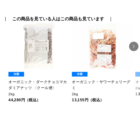
この商品を見ている人はこの商品も見ています
冷蔵
冷蔵
オーガニック・ダークチョコマカ
オーガニック・サワーチェリーグ
オ
ダミアナッツ 〈クール便〉
ミ
2k
1
2kg
2kg
44,280円（税込）
13,155円（税込）