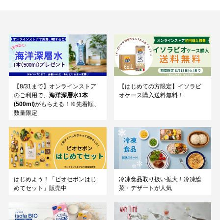
【8/31まで】オンラインストア
【はじめての方限定】イソラビ
のご利用で、
海洋深層水1本
オケース購入送料無料！
(500ml)
がもらえる！※先着順、
数量限定
はじめよう！「ビオセボンはじ
冷凍食品取り扱い拡大！冷凍総
めてセット」販売中
菜・デザートが人気