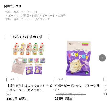
関連カテゴリ
飲料・お茶・コーヒー・水
ベビー・キッズ用品・衣類
ベビーフード・お菓子
飲料・お茶・コーヒー・水
ジュース
こちらもおすすめです
常温
常温
 和
【送料無料】はじめてセット ベビ
有機ベビーポンせん プレーン味
マ
ースムージー・幼児用菓子
11g
1
1
ｾｯﾄ
通常価格: 249円（税込）
236円（税込）
4,000円（税込）