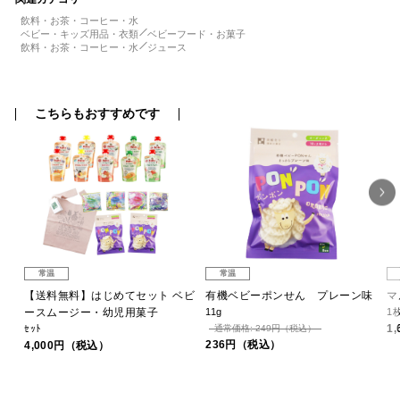
飲料・お茶・コーヒー・水
ベビー・キッズ用品・衣類
ベビーフード・お菓子
飲料・お茶・コーヒー・水
ジュース
こちらもおすすめです
常温
常温
 和
【送料無料】はじめてセット ベビ
有機ベビーポンせん プレーン味
マ
ースムージー・幼児用菓子
11g
1
1
ｾｯﾄ
通常価格: 249円（税込）
236円（税込）
4,000円（税込）