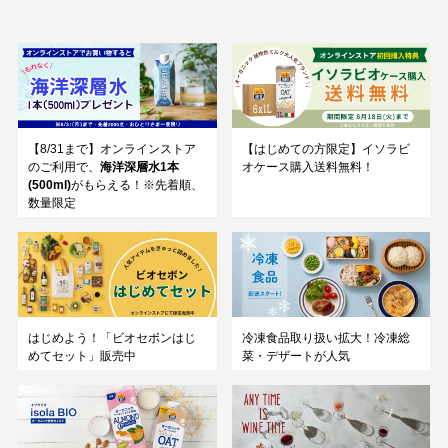
【8/31まで】オンラインストア
【はじめての方限定】イソラビ
のご利用で、
海洋深層水1本
オケース購入送料無料！
(500ml)
がもらえる！※先着順、
数量限定
はじめよう！「ビオセボンはじ
冷凍食品取り扱い拡大！冷凍総
めてセット」販売中
菜・デザートが人気