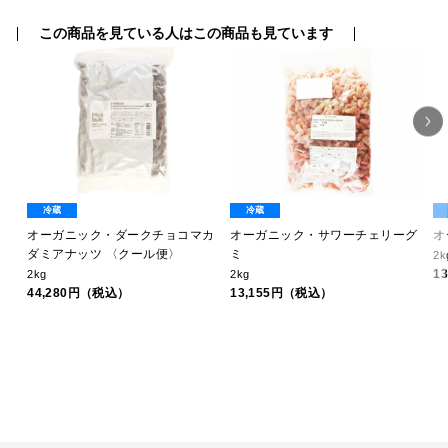
この商品を見ている人はこの商品も見ています
冷蔵
冷蔵
オーガニック・ダークチョコマカ
オーガニック・サワーチェリーグ
オ
ダミアナッツ 〈クール便〉
ミ
2k
1
2kg
2kg
44,280円（税込）
13,155円（税込）