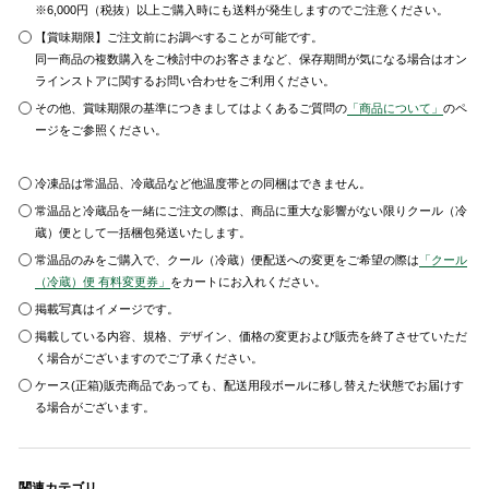
※6,000円（税抜）以上ご購入時にも送料が発生しますのでご注意ください。
【賞味期限】ご注文前にお調べすることが可能です。
同一商品の複数購入をご検討中のお客さまなど、保存期間が気になる場合はオン
ラインストアに関するお問い合わせをご利用ください。
その他、賞味期限の基準につきましてはよくあるご質問の
「商品について」
のペ
ージをご参照ください。
冷凍品は常温品、冷蔵品など他温度帯との同梱はできません。
常温品と冷蔵品を一緒にご注文の際は、商品に重大な影響がない限りクール（冷
蔵）便として一括梱包発送いたします。
常温品のみをご購入で、クール（冷蔵）便配送への変更をご希望の際は
「クール
（冷蔵）便 有料変更券」
をカートにお入れください。
掲載写真はイメージです。
掲載している内容、規格、デザイン、価格の変更および販売を終了させていただ
く場合がございますのでご了承ください。
ケース(正箱)販売商品であっても、配送用段ボールに移し替えた状態でお届けす
る場合がございます。
関連カテゴリ