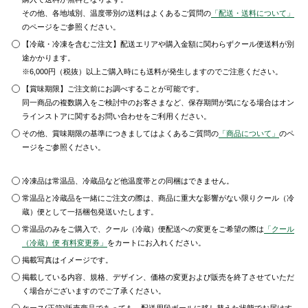
その他、各地域別、温度帯別の送料はよくあるご質問の
「配送・送料について」
のページをご参照ください。
【冷蔵・冷凍を含むご注文】配送エリアや購入金額に関わらずクール便送料が別
途かかります。
※6,000円（税抜）以上ご購入時にも送料が発生しますのでご注意ください。
【賞味期限】ご注文前にお調べすることが可能です。
同一商品の複数購入をご検討中のお客さまなど、保存期間が気になる場合はオン
ラインストアに関するお問い合わせをご利用ください。
その他、賞味期限の基準につきましてはよくあるご質問の
「商品について」
のペ
ージをご参照ください。
冷凍品は常温品、冷蔵品など他温度帯との同梱はできません。
常温品と冷蔵品を一緒にご注文の際は、商品に重大な影響がない限りクール（冷
蔵）便として一括梱包発送いたします。
常温品のみをご購入で、クール（冷蔵）便配送への変更をご希望の際は
「クール
（冷蔵）便 有料変更券」
をカートにお入れください。
掲載写真はイメージです。
掲載している内容、規格、デザイン、価格の変更および販売を終了させていただ
く場合がございますのでご了承ください。