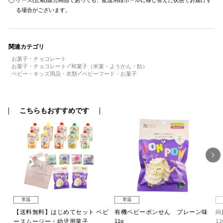
ケース(正箱)販売商品であっても、配送用段ボールに移し替えた状態でお届けす
る場合がございます。
関連カテゴリ
お菓子・チョコレート
お菓子・チョコレート
和菓子（米菓・ようかん・飴）
ベビー・キッズ用品・衣類
ベビーフード・お菓子
こちらもおすすめです
常温
常温
 和
【送料無料】はじめてセット ベビ
有機ベビーポンせん プレーン味
純
ースムージー・幼児用菓子
11g
1