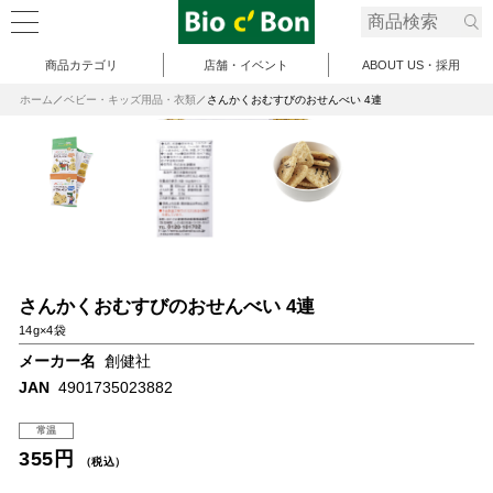
商品カテゴリ
店舗・イベント
ABOUT US・採用
ホーム
ベビー・キッズ用品・衣類
さんかくおむすびのおせんべい 4連
さんかくおむすびのおせんべい 4連
14g×4袋
メーカー名
創健社
JAN
4901735023882
常温
355円
（税込）