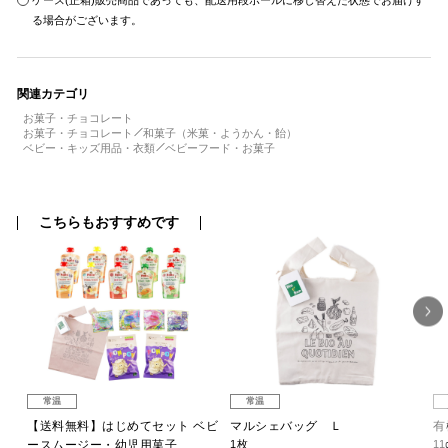
ケース(正箱)販売商品であっても、配送用段ボールに移し替えた状態でお届けす
る場合がございます。
関連カテゴリ
お菓子・チョコレート
お菓子・チョコレート
和菓子（米菓・ようかん・飴）
ベビー・キッズ用品・衣類
ベビーフード・お菓子
こちらもおすすめです
常温
常温
 和
【送料無料】はじめてセット ベビ
マルシェバッグ Ｌ
有
ースムージー・幼児用菓子
1枚
11