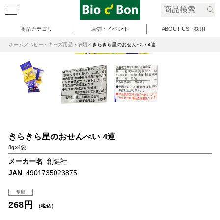
商品カテゴリ
店舗・イベント
ABOUT US・採用
ホーム
ベビー・キッズ用品・衣類
きらきら星のおせんべい 4連
きらきら星のおせんべい 4連
8g×4袋
メーカー名
創健社
JAN
4901735023875
常温
268円
（税込）