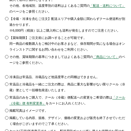
その他、各地域別、温度帯別の送料はよくあるご質問の
「配送・送料について」
のページをご参照ください。
【冷蔵・冷凍を含むご注文】配送エリアや購入金額に関わらずクール便送料が別
途かかります。
※6,000円（税抜）以上ご購入時にも送料が発生しますのでご注意ください。
【賞味期限】ご注文前にお調べすることが可能です。
同一商品の複数購入をご検討中のお客さまなど、保存期間が気になる場合はオン
ラインストアに関するお問い合わせをご利用ください。
その他、賞味期限の基準につきましてはよくあるご質問の
「商品について」
のペ
ージをご参照ください。
冷凍品は常温品、冷蔵品など他温度帯との同梱はできません。
常温品と冷蔵品を一緒にご注文の際は、商品に重大な影響がない限りクール（冷
蔵）便として一括梱包発送いたします。
常温品のみをご購入で、クール（冷蔵）便配送への変更をご希望の際は
「クール
（冷蔵）便 有料変更券」
をカートにお入れください。
掲載写真はイメージです。
掲載している内容、規格、デザイン、価格の変更および販売を終了させていただ
く場合がございますのでご了承ください。