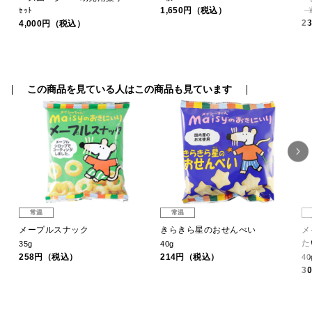
1,650円（税込）
ｾｯﾄ
2
4,000円（税込）
この商品を見ている人はこの商品も見ています
常温
常温
4
メープルスナック
きらきら星のおせんべい
メ
た
35g
40g
258円（税込）
214円（税込）
40
3