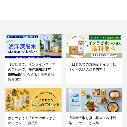
【8/31まで】オンラインストア
【はじめての方限定】イソラビ
のご利用で、
海洋深層水1本
オケース購入送料無料！
(500ml)
がもらえる！※先着順、
数量限定
はじめよう！「ビオセボンはじ
冷凍食品取り扱い拡大！冷凍総
めてセット」販売中
菜・デザートが人気