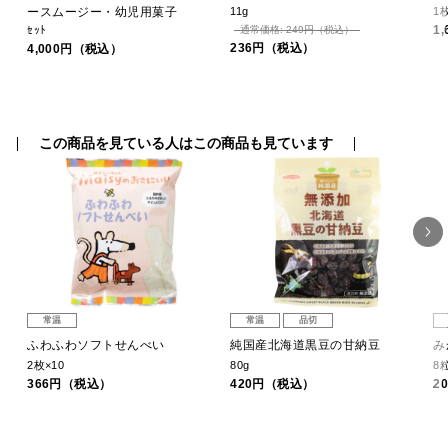
ースムージー・幼児用菓子
11g
1
1
ｾｯﾄ
通常価格: 249円（税込）
236円（税込）
4,000円（税込）
この商品を見ている人はこの商品も見ています
常温
常温
品切
ふわふわソフトせんべい
純国産北海道黒豆の甘納豆
み
2枚×10
80g
8
366円（税込）
420円（税込）
2