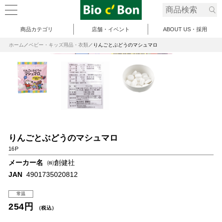
商品カテゴリ
店舗・イベント
ABOUT US・採用
ホーム
ベビー・キッズ用品・衣類
りんごとぶどうのマシュマロ
りんごとぶどうのマシュマロ
16P
メーカー名
㈱創健社
JAN
4901735020812
常温
254円
（税込）