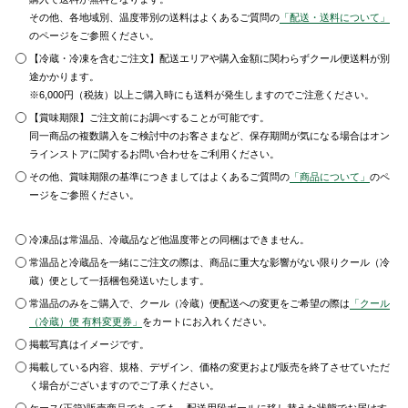
その他、各地域別、温度帯別の送料はよくあるご質問の
「配送・送料について」
のページをご参照ください。
【冷蔵・冷凍を含むご注文】配送エリアや購入金額に関わらずクール便送料が別
途かかります。
※6,000円（税抜）以上ご購入時にも送料が発生しますのでご注意ください。
【賞味期限】ご注文前にお調べすることが可能です。
同一商品の複数購入をご検討中のお客さまなど、保存期間が気になる場合はオン
ラインストアに関するお問い合わせをご利用ください。
その他、賞味期限の基準につきましてはよくあるご質問の
「商品について」
のペ
ージをご参照ください。
冷凍品は常温品、冷蔵品など他温度帯との同梱はできません。
常温品と冷蔵品を一緒にご注文の際は、商品に重大な影響がない限りクール（冷
蔵）便として一括梱包発送いたします。
常温品のみをご購入で、クール（冷蔵）便配送への変更をご希望の際は
「クール
（冷蔵）便 有料変更券」
をカートにお入れください。
掲載写真はイメージです。
掲載している内容、規格、デザイン、価格の変更および販売を終了させていただ
く場合がございますのでご了承ください。