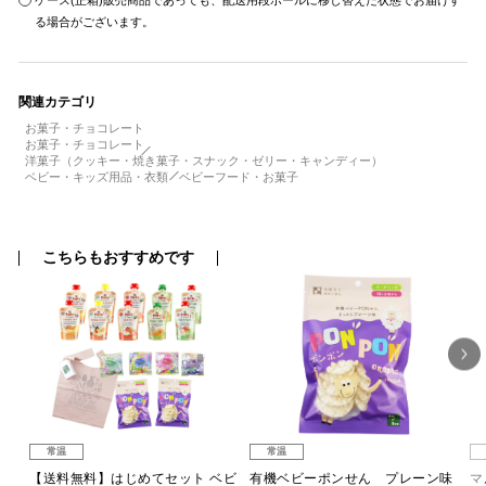
ケース(正箱)販売商品であっても、配送用段ボールに移し替えた状態でお届けす
る場合がございます。
関連カテゴリ
お菓子・チョコレート
お菓子・チョコレート
洋菓子（クッキー・焼き菓子・スナック・ゼリー・キャンディー）
ベビー・キッズ用品・衣類
ベビーフード・お菓子
こちらもおすすめです
常温
常温
 和
【送料無料】はじめてセット ベビ
有機ベビーポンせん プレーン味
マ