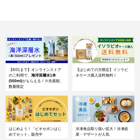
【8/31まで】オンラインストア
【はじめての方限定】イソラビ
のご利用で、
海洋深層水1本
オケース購入送料無料！
(500ml)
がもらえる！※先着順、
数量限定
はじめよう！「ビオセボンはじ
冷凍食品取り扱い拡大！冷凍総
めてセット」販売中
菜・デザートが人気