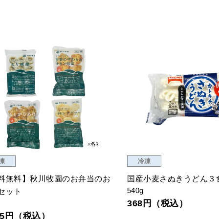
凍
冷凍
料無料】秋川牧園のお弁当のお
国産小麦さぬきうどん３
540g
セット
368円（税込）
675円（税込）