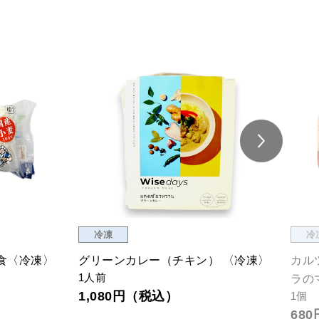
冷凍
冷
食〈冷凍〉
グリーンカレー（チキン） 〈冷凍〉
カル
1人前
ラの
1,080円（税込）
1個
68