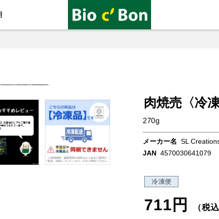
用
肉焼売〈冷
270g
メーカー名
SL Creation
JAN
4570030641079
冷凍便
711円
（税