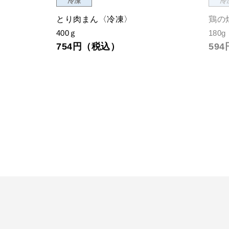
冷凍
冷
とり肉まん〈冷凍〉
鶏の
400ｇ
180g
754円（税込）
59