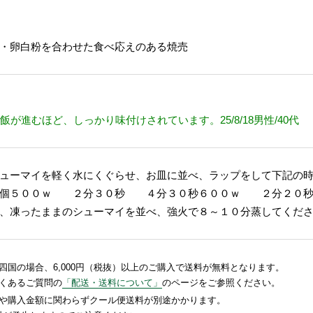
・卵白粉を合わせた食べ応えのある焼売
が進むほど、しっかり味付けされています。25/8/18男性/40代
ューマイを軽く水にくぐらせ、お皿に並べ、ラップをして下記の
 ２分３０秒 ４分３０秒６００ｗ ２分２０秒 ４
、凍ったままのシューマイを並べ、強火で８～１０分蒸してくだ
国の場合、6,000円（税抜）以上のご購入で送料が無料となります。
くあるご質問の
「配送・送料について」
のページをご参照ください。
や購入金額に関わらずクール便送料が別途かかります。