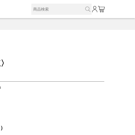
0
凍〉
s
込）