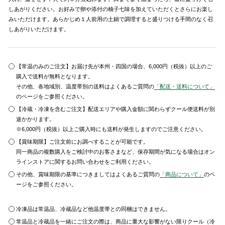
しあがりください。お好みで卵や添付の柚子七味を加えていただくとさらにお楽し
みいただけます。あらかじめ１人前用の土鍋で調理すると盛りつける手間のなく召
しあがりいただけます。
【常温のみのご注文】お届け先が本州・四国の場合、6,000円（税抜）以上のご
購入で送料が無料となります。
その他、各地域別、温度帯別の送料はよくあるご質問の
「配送・送料について」
のページをご参照ください。
【冷蔵・冷凍を含むご注文】配送エリアや購入金額に関わらずクール便送料が別
途かかります。
※6,000円（税抜）以上ご購入時にも送料が発生しますのでご注意ください。
【賞味期限】ご注文前にお調べすることが可能です。
同一商品の複数購入をご検討中のお客さまなど、保存期間が気になる場合はオン
ラインストアに関するお問い合わせをご利用ください。
その他、賞味期限の基準につきましてはよくあるご質問の
「商品について」
のペ
ージをご参照ください。
冷凍品は常温品、冷蔵品など他温度帯との同梱はできません。
常温品と冷蔵品を一緒にご注文の際は、商品に重大な影響がない限りクール（冷