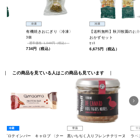
冷凍
冷凍
〉
【送料無料】秋川牧園のお弁当の
からあげ〈冷凍〉
おかずセット
150g
551円（税込）
ｾｯﾄ
6,675円（税込）
この商品を見ている人はこの商品も見ています
常温
常温
〈クー
黒いちぢく入りフレンチテリーヌ
ラベントス ブラン ド ブラン