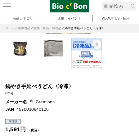
商品カテゴリ
店舗・イベント
ABOUT US・採用
ホーム
冷凍食品
総菜・弁当・調理品
鍋やき手延べうどん〈冷凍〉
鍋やき手延べうどん〈冷凍〉
625g
メーカー名
SL Creations
JAN
4570030640126
冷凍便
1,591円
（税込）