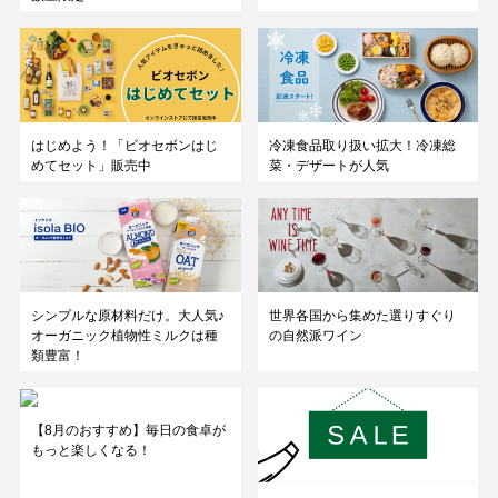
はじめよう！「ビオセボンはじ
冷凍食品取り扱い拡大！冷凍総
めてセット」販売中
菜・デザートが人気
シンプルな原材料だけ。大人気♪
世界各国から集めた選りすぐり
オーガニック植物性ミルクは種
の自然派ワイン
類豊富！
【8月のおすすめ】毎日の食卓が
もっと楽しくなる！