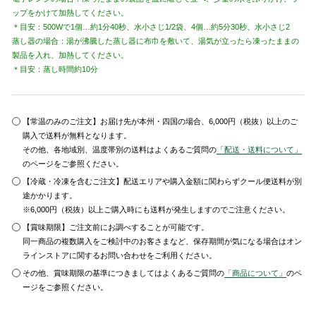
ップをかけて加熱してください。
＊目安：500Wで1個…約1分40秒、水小さじ1/2袋、4個…約5分30秒、水小さじ2
蒸し器の場合：湯が沸騰した蒸し器に布巾を敷いて、湯気が立ったら凍ったままの
製品を入れ、加熱してください。
＊目安：蒸し時間約10分
【常温のみのご注文】お届け先が本州・四国の場合、6,000円（税抜）以上のご
購入で送料が無料となります。
その他、各地域別、温度帯別の送料はよくあるご質問の
「配送・送料について」
のページをご参照ください。
【冷蔵・冷凍を含むご注文】配送エリアや購入金額に関わらずクール便送料が別
途かかります。
※6,000円（税抜）以上ご購入時にも送料が発生しますのでご注意ください。
【賞味期限】ご注文前にお調べすることが可能です。
同一商品の複数購入をご検討中のお客さまなど、保存期間が気になる場合はオン
ラインストアに関するお問い合わせをご利用ください。
その他、賞味期限の基準につきましてはよくあるご質問の
「商品について」
のペ
ージをご参照ください。