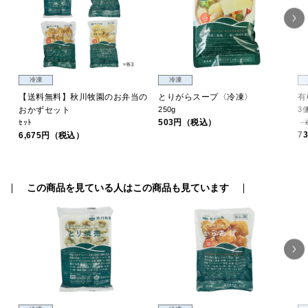
冷凍
冷凍
【送料無料】秋川牧園のお弁当の
とりがらスープ〈冷凍〉
有
おかずセット
250g
3
503円（税込）
ｾｯﾄ
7
6,675円（税込）
この商品を見ている人はこの商品も見ています