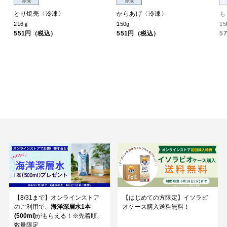
冷凍
冷凍
とり焼売〈冷凍〉
からあげ〈冷凍〉
も
216ｇ
150g
15
551円（税込）
551円（税込）
5
【8/31まで】オンラインストア
【はじめての方限定】イソラビ
のご利用で、
海洋深層水1本
オケース購入送料無料！
(500ml)
がもらえる！※先着順、
数量限定