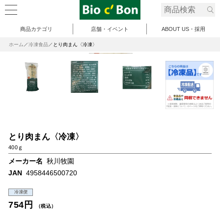
商品カテゴリ
店舗・イベント
ABOUT US・採用
ホーム
冷凍食品
とり肉まん〈冷凍〉
とり肉まん〈冷凍〉
400ｇ
メーカー名
秋川牧園
JAN
4958446500720
冷凍便
754円
（税込）