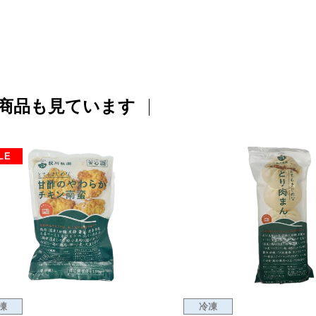
商品も見ています
LE
凍
冷凍