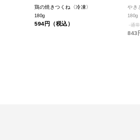
鶏の焼きつくね〈冷凍〉
やき
180g
180g
594円（税込）
通常
84