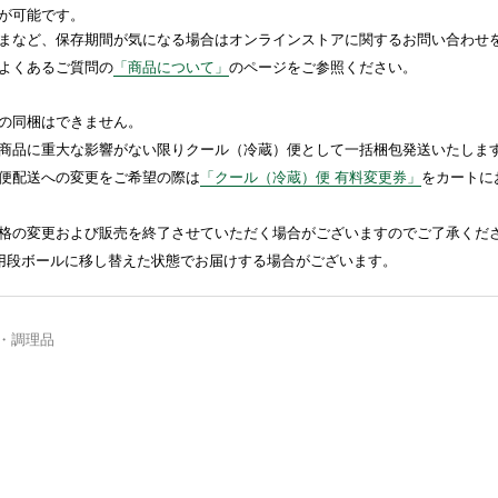
が可能です。
まなど、保存期間が気になる場合はオンラインストアに関するお問い合わせ
よくあるご質問の
「商品について」
のページをご参照ください。
の同梱はできません。
商品に重大な影響がない限りクール（冷蔵）便として一括梱包発送いたしま
便配送への変更をご希望の際は
「クール（冷蔵）便 有料変更券」
をカートに
格の変更および販売を終了させていただく場合がございますのでご了承くだ
送用段ボールに移し替えた状態でお届けする場合がございます。
・調理品