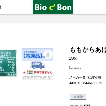
用
ももからあ
150g
karaage
メーカー名
秋川牧園
JAN
4958446406879
冷凍便