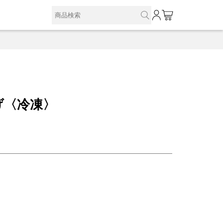
0
げ〈冷凍〉