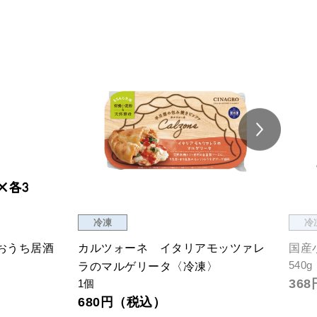
冷凍
冷
おうち居酒
カルツォーネ イタリアモッツァレ
国産
540g
ラのマルゲリータ〈冷凍〉
36
1個
680円（税込）