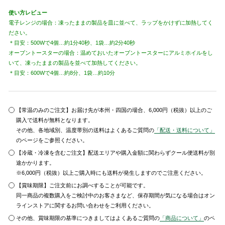
使い方レビュー
電子レンジの場合：凍ったままの製品を皿に並べて、ラップをかけずに加熱してく
ださい。
＊目安：500Wで4個…約1分40秒、1袋…約2分40秒
オーブントースターの場合：温めておいたオーブントースターにアルミホイルをし
いて、凍ったままの製品を並べて加熱してください。
＊目安：600Wで4個…約8分、1袋…約10分
【常温のみのご注文】お届け先が本州・四国の場合、6,000円（税抜）以上のご
購入で送料が無料となります。
その他、各地域別、温度帯別の送料はよくあるご質問の
「配送・送料について」
のページをご参照ください。
【冷蔵・冷凍を含むご注文】配送エリアや購入金額に関わらずクール便送料が別
途かかります。
※6,000円（税抜）以上ご購入時にも送料が発生しますのでご注意ください。
【賞味期限】ご注文前にお調べすることが可能です。
同一商品の複数購入をご検討中のお客さまなど、保存期間が気になる場合はオン
ラインストアに関するお問い合わせをご利用ください。
その他、賞味期限の基準につきましてはよくあるご質問の
「商品について」
のペ