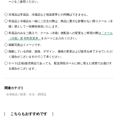
ージをご参照ください。
冷凍品は常温品、冷蔵品など他温度帯との同梱はできません。
常温品と冷蔵品を一緒にご注文の際は、商品に重大な影響がない限りクール（冷
蔵）便として一括梱包発送いたします。
常温品のみをご購入で、クール（冷蔵）便配送への変更をご希望の際は
「クール
（冷蔵）便 有料変更券」
をカートにお入れください。
掲載写真はイメージです。
掲載している内容、規格、デザイン、価格の変更および販売を終了させていただ
く場合がございますのでご了承ください。
ケース(正箱)販売商品であっても、配送用段ボールに移し替えた状態でお届けす
る場合がございます。
関連カテゴリ
冷凍食品
総菜・弁当・調理品
こちらもおすすめです