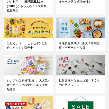
のご利用で、
海洋深層水1本
オケース購入送料無料！
(500ml)
がもらえる！※先着順、
数量限定
はじめよう！「ビオセボンはじ
冷凍食品取り扱い拡大！冷凍総
めてセット」販売中
菜・デザートが人気
シンプルな原材料だけ。大人気♪
世界各国から集めた選りすぐり
オーガニック植物性ミルクは種
の自然派ワイン
類豊富！