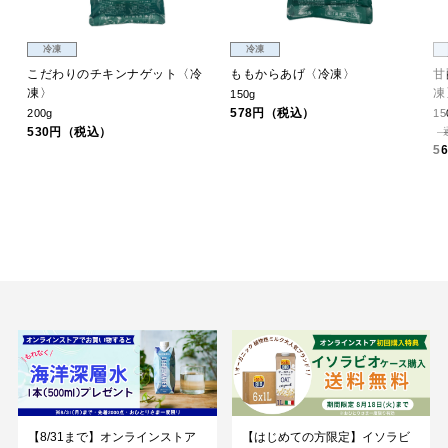
冷凍
冷凍
こだわりのチキンナゲット〈冷
ももからあげ〈冷凍〉
甘
凍〉
凍
150g
578円（税込）
200g
15
530円（税込）
5
【8/31まで】オンラインストア
【はじめての方限定】イソラビ