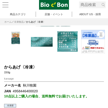
商品カテゴリ
店舗・イベント
ABOUT US・採用
ホーム
冷凍食品
からあげ〈冷凍〉
からあげ〈冷凍〉
150g
karaage
メーカー名
秋川牧園
JAN
4958446400020
10点以上ご購入の場合、送料無料でお届けいたします。
冷凍便