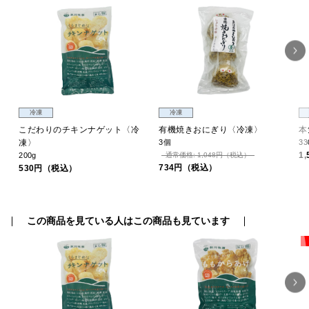
冷凍
冷凍
こだわりのチキンナゲット〈冷
有機焼きおにぎり〈冷凍〉
本
凍〉
3個
33
1
200g
通常価格: 1,048円（税込）
734円（税込）
530円（税込）
この商品を見ている人はこの商品も見ています