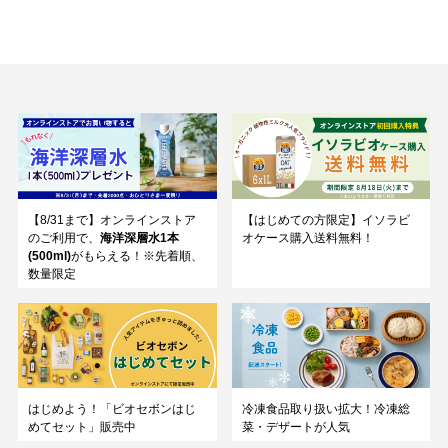
【8/31まで】オンラインストア
【はじめての方限定】イソラビ
のご利用で、
海洋深層水1本
オケース購入送料無料！
(500ml)
がもらえる！※先着順、
数量限定
はじめよう！「ビオセボンはじ
冷凍食品取り扱い拡大！冷凍総
めてセット」販売中
菜・デザートが人気