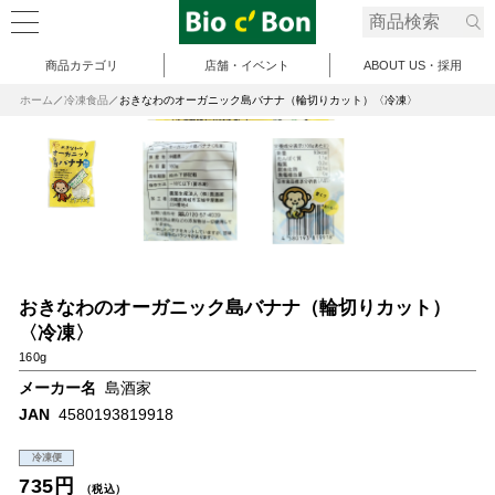
商品カテゴリ
店舗・イベント
ABOUT US・採用
ホーム
冷凍食品
おきなわのオーガニック島バナナ（輪切りカット）〈冷凍〉
おきなわのオーガニック島バナナ（輪切りカット）
〈冷凍〉
160g
メーカー名
島酒家
JAN
4580193819918
冷凍便
735円
（税込）