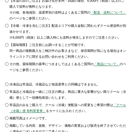
【常温のみのご注文】お届け先が本州・四国の場合、6,000円（税抜）以上のご
購入で送料が無料となります。
その他、各地域別、温度帯別の送料はよくあるご質問の
「配送・送料について」
のページをご参照ください。
【冷蔵・冷凍を含むご注文】配送エリアや購入金額に関わらずクール便送料が別
途かかります。
※6,000円（税抜）以上ご購入時にも送料が発生しますのでご注意ください。
【賞味期限】ご注文前にお調べすることが可能です。
同一商品の複数購入をご検討中のお客さまなど、保存期間が気になる場合はオン
ラインストアに関するお問い合わせをご利用ください。
その他、賞味期限の基準につきましてはよくあるご質問の
「商品について」
のペ
ージをご参照ください。
冷凍品は常温品、冷蔵品など他温度帯との同梱はできません。
常温品と冷蔵品を一緒にご注文の際は、商品に重大な影響がない限りクール（冷
蔵）便として一括梱包発送いたします。
常温品のみをご購入で、クール（冷蔵）便配送への変更をご希望の際は
「クール
（冷蔵）便 有料変更券」
をカートにお入れください。
掲載写真はイメージです。
掲載している内容、規格、デザイン、価格の変更および販売を終了させていただ
く場合がございますのでご了承ください。