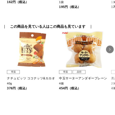
162円（税込）
1袋
13
195円（税込）
1
この商品を見ている人はこの商品も見ています
常温
常温
品切
植物
ナチュビッツ ココナッツ&カカオ
中玉サーターアンダギープレーン
奥
40g
4個
20
376円（税込）
454円（税込）
4