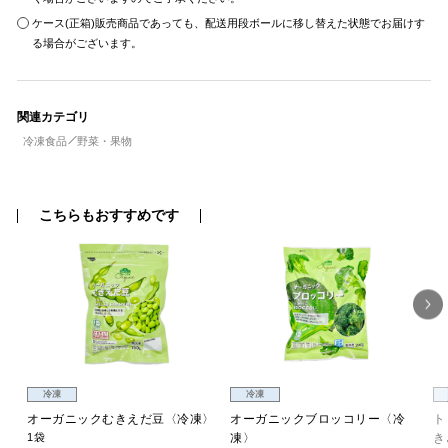
ケース(正箱)販売商品であっても、配送用段ボールに移し替えた状態でお届けす
る場合がございます。
関連カテゴリ
冷凍食品
野菜・果物
こちらもおすすめです
冷凍
冷凍
オーガニックむきえだ豆〈冷凍〉
オーガニックブロッコリー〈冷
ト
1袋
凍〉
き