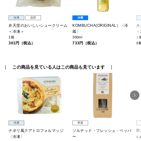
冷凍
品切
冷蔵
ニ
弁天堂のおいしいシュークリーム
KOMBUCHA(ORIGINAL）〈冷
弁
＜冷凍＞
蔵〉
＜
1個
300ml
1
301円（税込）
733円（税込）
8
この商品を見ている人はこの商品も見ています
冷凍
常温
ナポリ風クアトロフォルマッジ
ソルテッド・フレッシュ・ペッパ
即
〈冷凍〉
ー
4