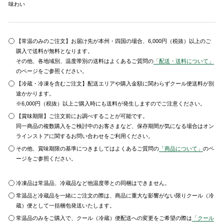
味わい
【常温のみのご注文】お届け先が本州・四国の場合、6,000円（税抜）以上のご
購入で送料が無料となります。
その他、各地域別、温度帯別の送料はよくあるご質問の
「配送・送料について」
のページをご参照ください。
【冷蔵・冷凍を含むご注文】配送エリアや購入金額に関わらずクール便送料が別
途かかります。
※6,000円（税抜）以上ご購入時にも送料が発生しますのでご注意ください。
【賞味期限】ご注文前にお調べすることが可能です。
同一商品の複数購入をご検討中のお客さまなど、保存期間が気になる場合はオン
ラインストアに関するお問い合わせをご利用ください。
その他、賞味期限の基準につきましてはよくあるご質問の
「商品について」
のペ
ージをご参照ください。
冷凍品は常温品、冷蔵品など他温度帯との同梱はできません。
常温品と冷蔵品を一緒にご注文の際は、商品に重大な影響がない限りクール（冷
蔵）便として一括梱包発送いたします。
常温品のみをご購入で、クール（冷蔵）便配送への変更をご希望の際は
「クール