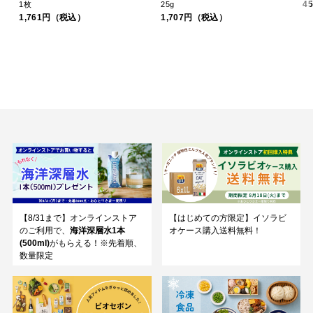
4
1枚
25g
1,761円（税込）
1,707円（税込）
【8/31まで】オンラインストア
【はじめての方限定】イソラビ
のご利用で、
海洋深層水1本
オケース購入送料無料！
(500ml)
がもらえる！※先着順、
数量限定