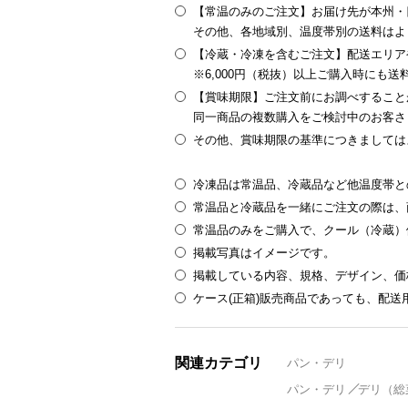
【常温のみのご注文】お届け先が本州・四
その他、各地域別、温度帯別の送料はよ
【冷蔵・冷凍を含むご注文】配送エリア
※6,000円（税抜）以上ご購入時にも
【賞味期限】ご注文前にお調べすること
同一商品の複数購入をご検討中のお客さ
その他、賞味期限の基準につきましては
冷凍品は常温品、冷蔵品など他温度帯と
常温品と冷蔵品を一緒にご注文の際は、
常温品のみをご購入で、クール（冷蔵）
掲載写真はイメージです。
掲載している内容、規格、デザイン、価
ケース(正箱)販売商品であっても、配
関連カテゴリ
パン・デリ
パン・デリ
デリ（総