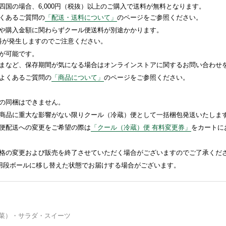
国の場合、6,000円（税抜）以上のご購入で送料が無料となります。
くあるご質問の
「配送・送料について」
のページをご参照ください。
や購入金額に関わらずクール便送料が別途かかります。
送料が発生しますのでご注意ください。
が可能です。
まなど、保存期間が気になる場合はオンラインストアに関するお問い合わせ
よくあるご質問の
「商品について」
のページをご参照ください。
の同梱はできません。
商品に重大な影響がない限りクール（冷蔵）便として一括梱包発送いたしま
便配送への変更をご希望の際は
「クール（冷蔵）便 有料変更券」
をカートに
格の変更および販売を終了させていただく場合がございますのでご了承くだ
送用段ボールに移し替えた状態でお届けする場合がございます。
菜）・サラダ・スイーツ