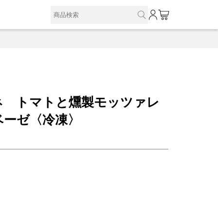
0
ネ トマトと燻製モッツァレ
ベーゼ〈冷凍〉