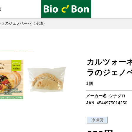
用
レラのジェノベーゼ〈冷凍〉
カルツォー
ラのジェノ
1個
メーカー名
シナグロ
JAN
4544975014250
冷凍便