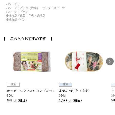
パン・デリ
パン・デリ
デリ（総菜）・サラダ・スイーツ
パン・デリ
パン
冷凍食品
総菜・弁当・調理品
冷凍食品
パン
こちらもおすすめです
常温
冷凍
オーガニックフォルコンブロート
本気ののり弁〈冷凍〉
と
500g
330g
25
648円（税込）
1,529円（税込）
5