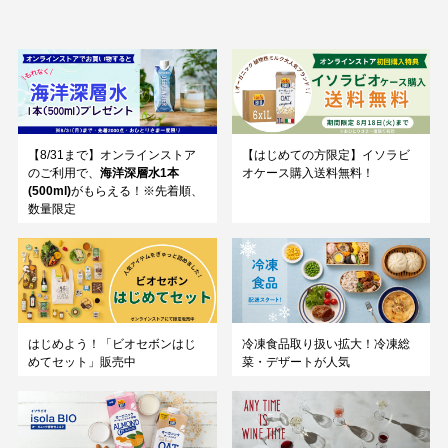
【8/31まで】オンラインストア
【はじめての方限定】イソラビ
のご利用で、
海洋深層水1本
オケース購入送料無料！
(500ml)
がもらえる！※先着順、
数量限定
はじめよう！「ビオセボンはじ
冷凍食品取り扱い拡大！冷凍総
めてセット」販売中
菜・デザートが人気