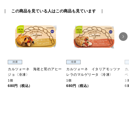
この商品を見ている人はこの商品も見ています
冷凍
冷凍
ゼ
カルツォーネ 海老と茸のアヒー
カルツォーネ イタリアモッツァ
カ
ジョ〈冷凍〉
レラのマルゲリータ〈冷凍〉
ペ
1個
1個
1
680円（税込）
680円（税込）
6