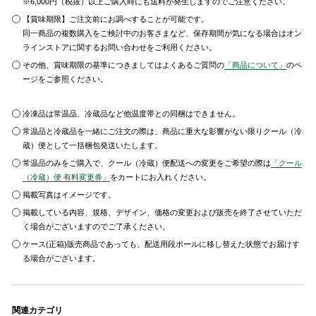
※6,000円（税抜）以上ご購入時にも送料が発生しますのでご注意ください。
【賞味期限】ご注文前にお調べすることが可能です。
同一商品の複数購入をご検討中のお客さまなど、保存期間が気になる場合はオン
ラインストアに関するお問い合わせをご利用ください。
その他、賞味期限の基準につきましてはよくあるご質問の
「商品について」
のペ
ージをご参照ください。
冷凍品は常温品、冷蔵品など他温度帯との同梱はできません。
常温品と冷蔵品を一緒にご注文の際は、商品に重大な影響がない限りクール（冷
蔵）便として一括梱包発送いたします。
常温品のみをご購入で、クール（冷蔵）便配送への変更をご希望の際は
「クール
（冷蔵）便 有料変更券」
をカートにお入れください。
掲載写真はイメージです。
掲載している内容、規格、デザイン、価格の変更および販売を終了させていただ
く場合がございますのでご了承ください。
ケース(正箱)販売商品であっても、配送用段ボールに移し替えた状態でお届けす
る場合がございます。
関連カテゴリ