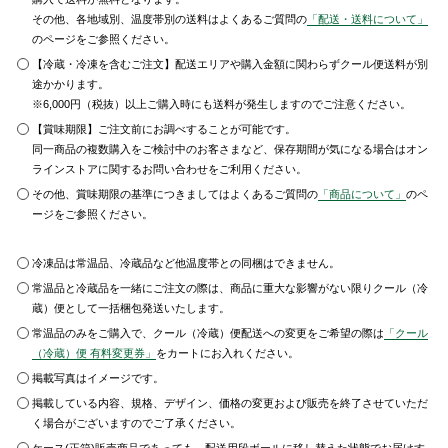
その他、各地域別、温度帯別の送料はよくあるご質問の
「配送・送料について」
のページをご参照ください。
【冷蔵・冷凍を含むご注文】配送エリアや購入金額に関わらずクール便送料が別
途かかります。
※6,000円（税抜）以上ご購入時にも送料が発生しますのでご注意ください。
【賞味期限】ご注文前にお調べすることが可能です。
同一商品の複数購入をご検討中のお客さまなど、保存期間が気になる場合はオン
ラインストアに関するお問い合わせをご利用ください。
その他、賞味期限の基準につきましてはよくあるご質問の
「商品について」
のペ
ージをご参照ください。
冷凍品は常温品、冷蔵品など他温度帯との同梱はできません。
常温品と冷蔵品を一緒にご注文の際は、商品に重大な影響がない限りクール（冷
蔵）便として一括梱包発送いたします。
常温品のみをご購入で、クール（冷蔵）便配送への変更をご希望の際は
「クール
（冷蔵）便 有料変更券」
をカートにお入れください。
掲載写真はイメージです。
掲載している内容、規格、デザイン、価格の変更および販売を終了させていただ
く場合がございますのでご了承ください。