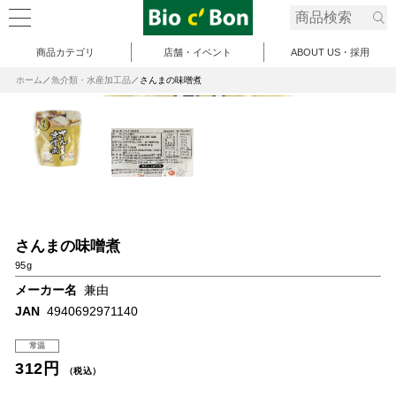
商品カテゴリ
店舗・イベント
ABOUT US・採用
ホーム
魚介類・水産加工品
さんまの味噌煮
さんまの味噌煮
95g
メーカー名
兼由
JAN
4940692971140
常温
312円
（税込）