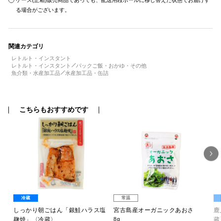
ケース(正箱)販売商品であっても、配送用段ボールに移し替えた状態でお届けす
る場合がございます。
関連カテゴリ
レトルト・インスタント
レトルト・インスタント
パックご飯・おかゆ・その他
魚介類・水産加工品
水産加工品・缶詰
こちらもおすすめです
冷蔵
常温
しっかり朝ごはん「銀鮭ハラス塩
宮古島産オーガニックあおさ
鹿
麹焼」〈冷蔵〉
8g
蔵