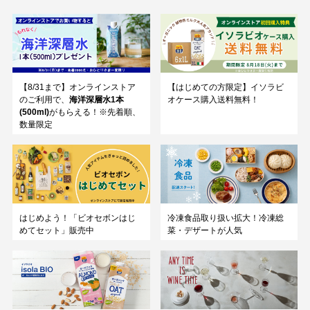
【8/31まで】オンラインストア
【はじめての方限定】イソラビ
のご利用で、
海洋深層水1本
オケース購入送料無料！
(500ml)
がもらえる！※先着順、
数量限定
はじめよう！「ビオセボンはじ
冷凍食品取り扱い拡大！冷凍総
めてセット」販売中
菜・デザートが人気