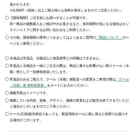
途かかります。
※6,000円（税抜）以上ご購入時にも送料が発生しますのでご注意ください。
【賞味期限】ご注文前にお調べすることが可能です。
同一商品の複数購入をご検討中のお客さまなど、保存期間が気になる場合はオン
ラインストアに関するお問い合わせをご利用ください。
その他、賞味期限の基準につきましてはよくあるご質問の
「商品について」
のペ
ージをご参照ください。
冷凍品は常温品、冷蔵品など他温度帯との同梱はできません。
常温品と冷蔵品を一緒にご注文の際は、商品に重大な影響がない限りクール（冷
蔵）便として一括梱包発送いたします。
常温品のみをご購入で、クール（冷蔵）便配送への変更をご希望の際は
「クール
（冷蔵）便 有料変更券」
をカートにお入れください。
掲載写真はイメージです。
掲載している内容、規格、デザイン、価格の変更および販売を終了させていただ
く場合がございますのでご了承ください。
ケース(正箱)販売商品であっても、配送用段ボールに移し替えた状態でお届けす
る場合がございます。