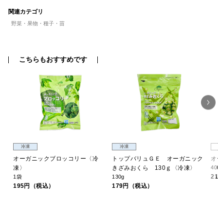
関連カテゴリ
野菜・果物・種子・苗
こちらもおすすめです
冷凍
冷凍
ッ
オーガニックブロッコリー〈冷
トップバリュＧＥ オーガニック
オ
凍〉
きざみおくら 130ｇ〈冷凍〉
40
2
1袋
130g
195円（税込）
179円（税込）