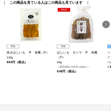
この商品を見ている人はこの商品も見ています
SALE
常温
常温
焼きほしいも 平 有機（P）
ほしいも タツマ 平 有機
オ
（P）
ダ
140g
864円（税込）
90g
2k
4
通常価格: 756円（税込）
648円（税込）