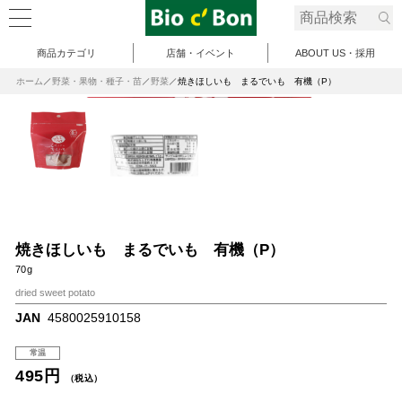
商品カテゴリ
店舗・イベント
ABOUT US・採用
ホーム
野菜・果物・種子・苗
野菜
焼きほしいも まるでいも 有機（P）
焼きほしいも まるでいも 有機（P）
70g
dried sweet potato
JAN
4580025910158
常温
495円
（税込）