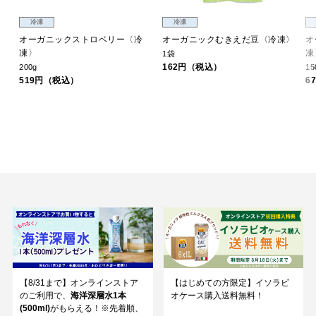
冷凍
冷凍
オーガニックストロベリー〈冷
オーガニックむきえだ豆〈冷凍〉
オ
凍〉
凍
1袋
162円（税込）
200g
15
519円（税込）
6
【8/31まで】オンラインストア
【はじめての方限定】イソラビ
のご利用で、
海洋深層水1本
オケース購入送料無料！
(500ml)
がもらえる！※先着順、