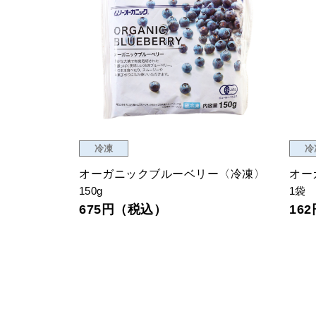
冷凍
リー〈冷凍〉
トップバリュＧＥ オーガニックき
オ
40
ざみおくら 130ｇ〈冷凍〉
2
130g
179円（税込）