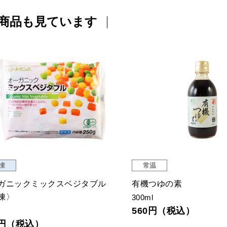
商品も見ています
常温
常温
ナッツ アリサン
オーガニックコットン
g
200pcs
27円（税込）
440円（税込）