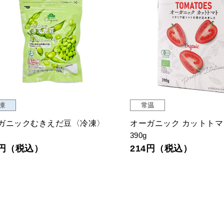
常温
常温
ーガニック ホールトマト 缶
オーガニック カットト
0g
400g
14円（税込）
204円（税込）