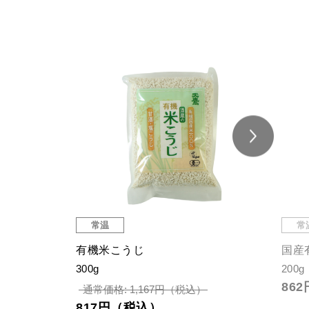
S
常温
・綿棒
オーガニックポテトチップス（パプ
有
リカ）
40g
100g
通
463円（税込）
73