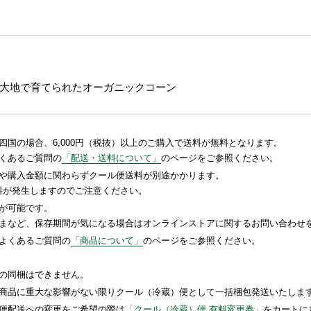
大地で育てられたオーガニックコーン
国の場合、6,000円（税抜）以上のご購入で送料が無料となります。
くあるご質問の
「配送・送料について」
のページをご参照ください。
や購入金額に関わらずクール便送料が別途かかります。
送料が発生しますのでご注意ください。
が可能です。
まなど、保存期間が気になる場合はオンラインストアに関するお問い合わせ
よくあるご質問の
「商品について」
のページをご参照ください。
の同梱はできません。
商品に重大な影響がない限りクール（冷蔵）便として一括梱包発送いたしま
便配送への変更をご希望の際は
「クール（冷蔵）便 有料変更券」
をカートに