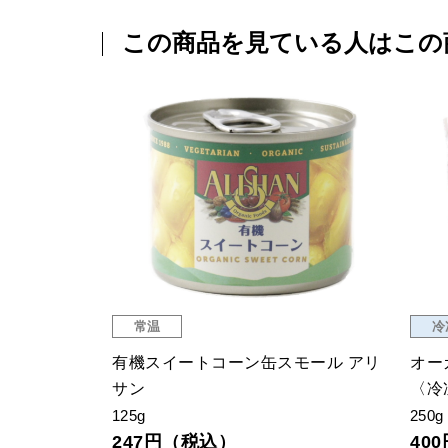
この商品を見ている人はこの
常温
国産有機大納言小豆
ピー
200g
200
862円（税込）
6
）