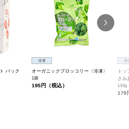
常温
品切
マト 缶
焼きほしいも スティック 有機
オ
（P）
ク
70g
1袋
495円（税込）
2